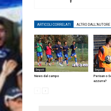
ARTICOLI CORRELATI
ALTRO DALL'AUTORE
Empoli
Empoli
News dal campo
Perisan o Se
azzurra?