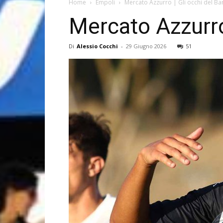
Home
Empoli
Mercato Azzurro | Gli occhi del Ba
Mercato Azzurro
Di
Alessio Cocchi
-
29 Giugno 2026
51