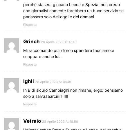
perchè stasera giocano Lecce e Spezia, non credo
che giornalisticamente farebbero un buon servizio se
parlassero solo dell’oggi e del domani.
Risposta
Grinch
28 Aprile 2023 At 17:43
Mi raccomando pur di non spendere facciamoci
scappare anche lui…
Risposta
Ighli
28 Aprile 2023 At 18:49
In B di sicuro Cambiaghi non rimane, ergo: pensiamo
solo a salvaaaarciiiiii!!!!!!
Risposta
Vetraio
28 Aprile 2023 At 18:50
Udinese senza Beto e Success a Lecce, col vecchio