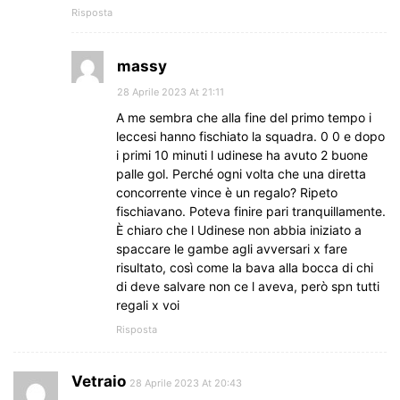
Risposta
massy
28 Aprile 2023 At 21:11
A me sembra che alla fine del primo tempo i
leccesi hanno fischiato la squadra. 0 0 e dopo
i primi 10 minuti l udinese ha avuto 2 buone
palle gol. Perché ogni volta che una diretta
concorrente vince è un regalo? Ripeto
fischiavano. Poteva finire pari tranquillamente.
È chiaro che l Udinese non abbia iniziato a
spaccare le gambe agli avversari x fare
risultato, così come la bava alla bocca di chi
di deve salvare non ce l aveva, però spn tutti
regali x voi
Risposta
Vetraio
28 Aprile 2023 At 20:43