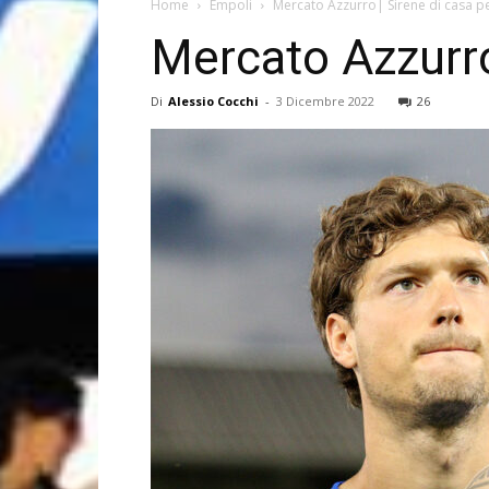
Home
Empoli
Mercato Azzurro| Sirene di casa 
Mercato Azzurr
Di
Alessio Cocchi
-
3 Dicembre 2022
26