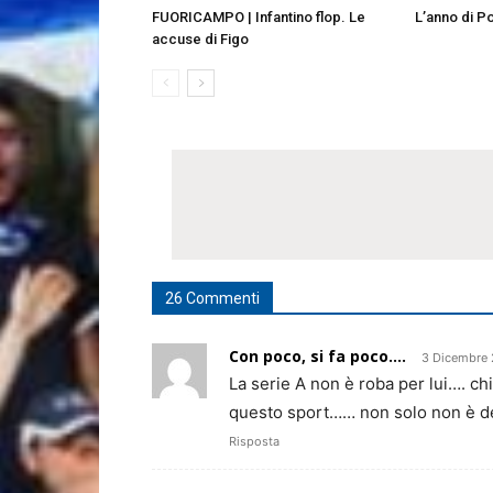
FUORICAMPO | Infantino flop. Le
L’anno di P
accuse di Figo
26 Commenti
Con poco, si fa poco....
3 Dicembre 
La serie A non è roba per lui…. ch
questo sport…… non solo non è de
Risposta