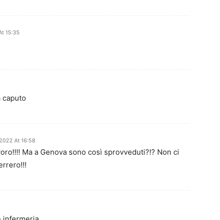
At 15:35
a caputo
2022 At 16:58
oro!!!! Ma a Genova sono così sprovveduti?!? Non ci
errero!!!
n infermeria.