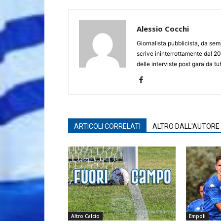
Alessio Cocchi
Giornalista pubblicista, da semp
scrive ininterrottamente dal 20
delle interviste post gara da tut
ARTICOLI CORRELATI
ALTRO DALL'AUTORE
Altro Calcio
Empoli