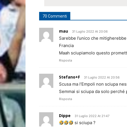
70 Commenti
mau
31 Luglio 2022 At 20:06
Sarebbe l’unico che mitigherebbe l
Francia
Maah sciupiamolo questo promett
Risposta
Stefano+F
31 Luglio 2022 At 20:56
Scusa ma l’Empoli non sciupa ne
Semmai si sciupa da solo perché p
Risposta
Dippe
31 Luglio 2022 At 21:47
si sciupa ?