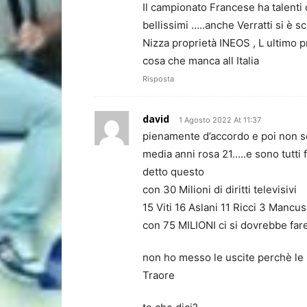
Il campionato Francese ha talenti 
bellissimi …..anche Verratti si è s
Nizza proprietà INEOS , L ultimo pr
cosa che manca all Italia
Risposta
david
1 Agosto 2022 At 11:37
pienamente d’accordo e poi non so
media anni rosa 21…..e sono tutti f
detto questo
con 30 Milioni di diritti televisivi
15 Viti 16 Aslani 11 Ricci 3 Mancu
con 75 MILIONI ci si dovrebbe fa
non ho messo le uscite perchè le u
Traore