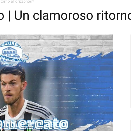
orno all’orizzonte??
 | Un clamoroso ritorno