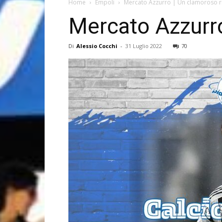
Home
Empoli
Mercato Azzurro | Un clamoroso rit
Mercato Azzurro
Di
Alessio Cocchi
-
31 Luglio 2022
70