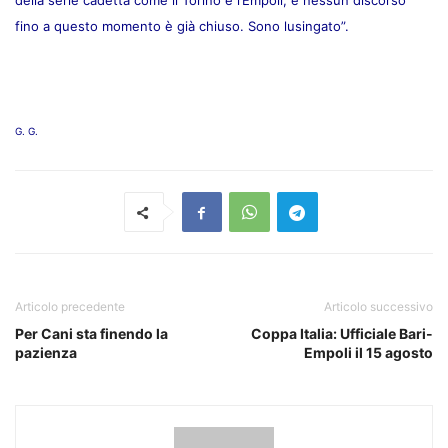
della serie cadetta come il Torino e l’Empoli, e nessun discorso
fino a questo momento è già chiuso. Sono lusingato”.
G. G.
Articolo precedente
Articolo successivo
Per Cani sta finendo la
Coppa Italia: Ufficiale Bari-
pazienza
Empoli il 15 agosto