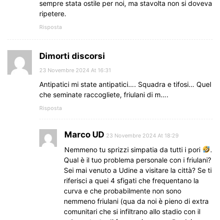
sempre stata ostile per noi, ma stavolta non si doveva
ripetere.
Risposta
Dimorti discorsi
23 Novembre 2024 At 16:31
Antipatici mi state antipatici…. Squadra e tifosi… Quel
che seminate raccogliete, friulani di m….
Risposta
Marco UD
23 Novembre 2024 At 18:29
Nemmeno tu sprizzi simpatia da tutti i pori
.
Qual è il tuo problema personale con i friulani?
Sei mai venuto a Udine a visitare la città? Se ti
riferisci a quei 4 sfigati che frequentano la
curva e che probabilmente non sono
nemmeno friulani (qua da noi è pieno di extra
comunitari che si infiltrano allo stadio con il