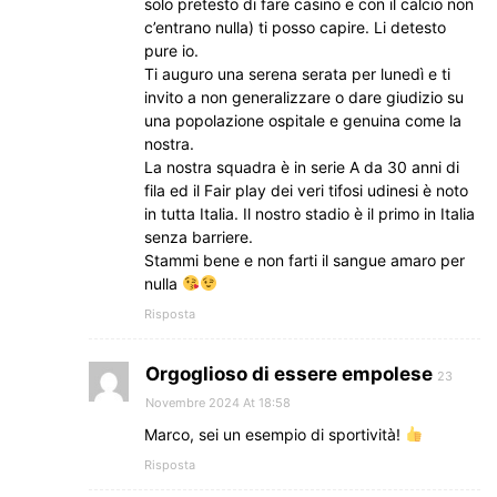
solo pretesto di fare casino e con il calcio non
c’entrano nulla) ti posso capire. Li detesto
pure io.
Ti auguro una serena serata per lunedì e ti
invito a non generalizzare o dare giudizio su
una popolazione ospitale e genuina come la
nostra.
La nostra squadra è in serie A da 30 anni di
fila ed il Fair play dei veri tifosi udinesi è noto
in tutta Italia. Il nostro stadio è il primo in Italia
senza barriere.
Stammi bene e non farti il sangue amaro per
nulla
Risposta
Orgoglioso di essere empolese
23
Novembre 2024 At 18:58
Marco, sei un esempio di sportività!
Risposta