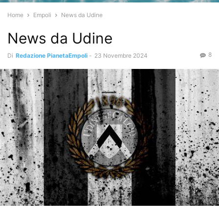
Home
Empoli
News da Udine
News da Udine
8
Di
Redazione PianetaEmpoli
-
23 Novembre 2024