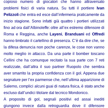
copioso numero di giocatori che hanno attraversato
problemi fisici di varia natura. Su tutti il portiere
Ivan
Pelizzoli
che entra ed esce dall’infermeria praticamente da
inizio stagione. Sono infatti già quattro i portieri utilizzati
fino ad ora dall’Albinoleffe: oltre all’ex estremo difensore di
Roma e Reggina, anche
Layeni
,
Branduani
ed
Offredi
hanno timbrato il cartellino di presenza. C’è da dire che, se
la difesa denuncia non poche carenze, le cose non vanno
molto meglio in attacco. Da una parte il bomber toscano
Cellini che ha comunque recitato la sua parte con 7 reti
realizzate, dall’altra il suo partner Ruopolo che sembra
aver smarrito la propria confidenza con il gol. Appena due
segnature per l’ex parmense che, nell’ultima apparizione di
Salerno, complici alcuni guai di natura fisica, è stato anche
escluso dall’undici titolare dal tecnico Mondonico.
A proposito di gol, segnali positivi ed assai inediti
giungono invece dalla retroguardia dove il difensore