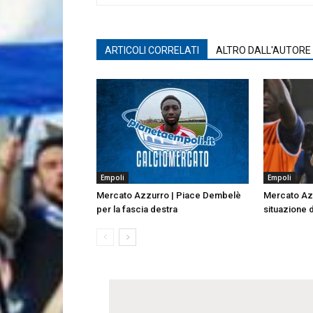
ARTICOLI CORRELATI
ALTRO DALL'AUTORE
Empoli
Empoli
Mercato Azzurro | Piace Dembelè
Mercato Azz
per la fascia destra
situazione 