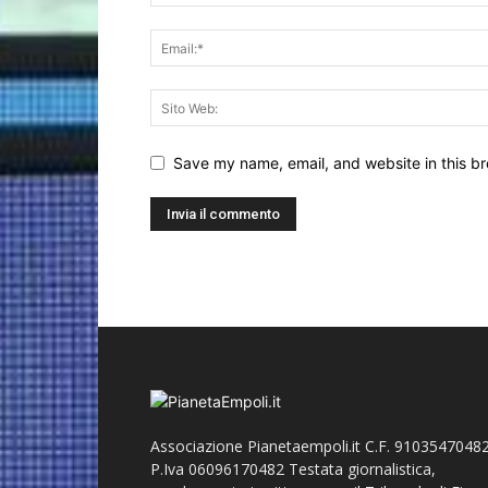
Save my name, email, and website in this br
Associazione Pianetaempoli.it C.F. 91035470482
P.Iva 06096170482 Testata giornalistica,