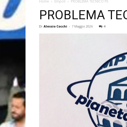
Home
Empoli
PROBLEMA TECNICO PE
PROBLEMA TE
Di
Alessio Cocchi
-
7 Maggio 2026
4