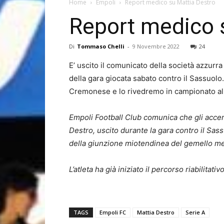
Home
Empoli
Report medico su Mattia Destro
Report medico 
Di
Tommaso Chelli
-
9 Novembre 2022
24
E’ uscito il comunicato della società azzurra 
della gara giocata sabato contro il Sassuolo.
Cremonese e lo rivedremo in campionato all
Empoli Football Club comunica che gli accert
Destro, uscito durante la gara contro il Sa
della giunzione miotendinea del gemello m
L’atleta ha già iniziato il percorso
riabilitati
TAGS
Empoli FC
Mattia Destro
Serie A