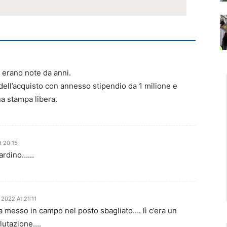
e erano note da anni.
dell’acquisto con annesso stipendio da 1 milione e
a stampa libera.
 20:15
lardino……
2022 At 21:11
a messo in campo nel posto sbagliato…. lì c’era un
alutazione….