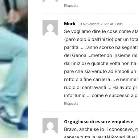
Risposta
Mork
9 Novembre 2022 At 21:05
Se vogliamo dire le cose come sta
(però solo 6 dall’inizio) per un t
partita … L’anno scorso ha segnat
del Genoa …mettendo insieme rispet
dall’inizio) e qualche volta non ha
pare che sia venuto ad Empoli un 
rotto o a fine carriera … e nemme
ruolo di centravanti … Ha avuto p
infortunio … come è successo a pi
Risposta
Orgoglioso di essere empolese
Bravo, anche se io li conoscevo, m
sapere tutta la verità! Poveri illusi