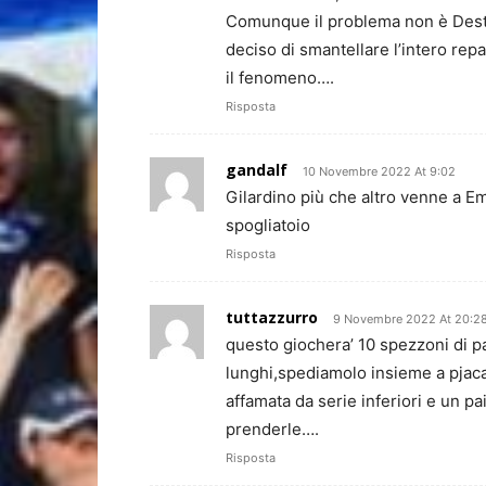
Comunque il problema non è Dest
deciso di smantellare l’intero rep
il fenomeno….
Risposta
gandalf
10 Novembre 2022 At 9:02
Gilardino più che altro venne a Em
spogliatoio
Risposta
tuttazzurro
9 Novembre 2022 At 20:2
questo giochera’ 10 spezzoni di pa
lunghi,spediamolo insieme a pjaca
affamata da serie inferiori e un pa
prenderle….
Risposta