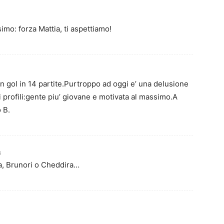
mo: forza Mattia, ti aspettiamo!
n gol in 14 partite.Purtroppo ad oggi e’ una delusione
ri profili:gente piu’ giovane e motivata al massimo.A
 B.
3
a, Brunori o Cheddira…