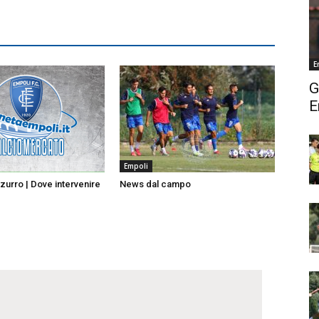
E
G
E
Empoli
urro | Dove intervenire
News dal campo