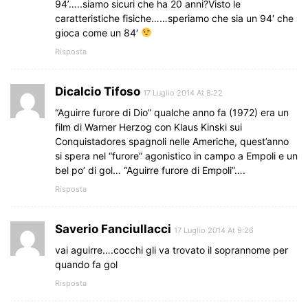
94’…..siamo sicuri che ha 20 anni?Visto le
caratteristiche fisiche……speriamo che sia un 94′ che
gioca come un 84′
Risposta
Dicalcio Tifoso
17 Luglio 2014 At 8:22
“Aguirre furore di Dio” qualche anno fa (1972) era un
film di Warner Herzog con Klaus Kinski sui
Conquistadores spagnoli nelle Americhe, quest’anno
si spera nel “furore” agonistico in campo a Empoli e un
bel po’ di gol… “Aguirre furore di Empoli”….
Risposta
Saverio Fanciullacci
17 Luglio 2014 At 9:26
vai aguirre….cocchi gli va trovato il soprannome per
quando fa gol
Risposta