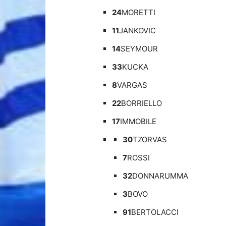
24
MORETTI
11
JANKOVIC
14
SEYMOUR
33
KUCKA
8
VARGAS
22
BORRIELLO
17
IMMOBILE
30
TZORVAS
7
ROSSI
32
DONNARUMMA
3
BOVO
91
BERTOLACCI