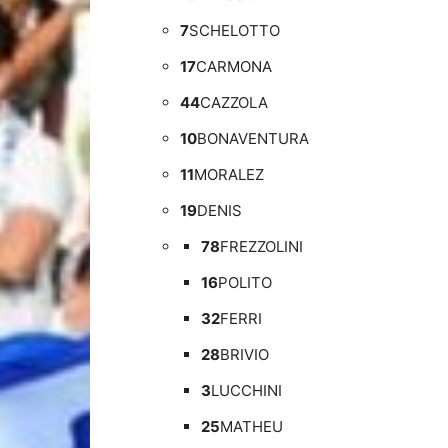
7
SCHELOTTO
17
CARMONA
44
CAZZOLA
10
BONAVENTURA
11
MORALEZ
19
DENIS
78
FREZZOLINI
16
POLITO
32
FERRI
28
BRIVIO
3
LUCCHINI
25
MATHEU