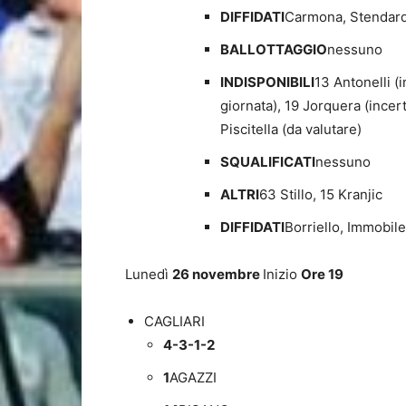
DIFFIDATI
Carmona, Stendar
BALLOTTAGGIO
nessuno
INDISPONIBILI
13 Antonelli (
giornata), 19 Jorquera (incer
Piscitella (da valutare)
SQUALIFICATI
nessuno
ALTRI
63 Stillo, 15 Kranjic
DIFFIDATI
Borriello, Immobile
Lunedì
26 novembre
Inizio
Ore 19
CAGLIARI
4-3-1-2
1
AGAZZI