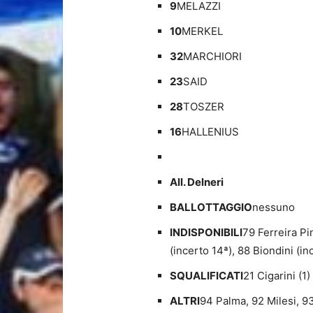
9
MELAZZI
10
MERKEL
32
MARCHIORI
23
SAID
28
TOSZER
16
HALLENIUS
All. Delneri
BALLOTTAGGIO
nessuno
INDISPONIBILI
79 Ferreira Pi
(incerto 14ª), 88 Biondini (in
SQUALIFICATI
21 Cigarini (1)
ALTRI
94 Palma, 92 Milesi, 9