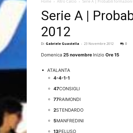
Home
Altro Calcio
Serie A | Probabili formazion
Serie A | Proba
2012
Di
Gabriele Guastella
-
23 Novembre 2012
0
Domenica
25 novembre
Inizio
Ore 15
ATALANTA
4-4-1-1
47
CONSIGLI
77
RAIMONDI
2
STENDARDO
5
MANFREDINI
13
PELUSO