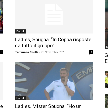
Empoli
Ladies, Spugna: “In Coppa risposte
da tutto il gruppo”
E
Tommaso Chelli
-
23 Novembre 2020
0
0
G
E
Empoli
re
Ladies, Mister Spugna: “Ho un