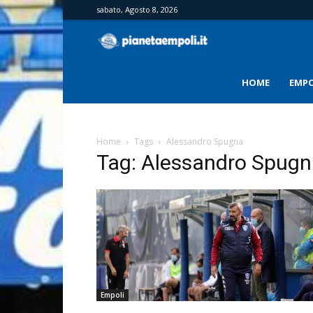
sabato, Agosto 8, 2026
PianetaEmpoli
HOME
EMPO
Home
Tags
Alessandro Spugna
Tag: Alessandro Spug
Empoli