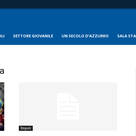
LI
SETTORE GIOVANILE
UN SECOLO D’AZZURRO
SALA ST
na
Empoli