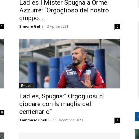
Ladies | Mister Spugna a Orme
Azzurre: “Orgoglioso del nostro
gruppo...
Simone Galli
-
2 Aprile 2021
1
0
Empoli
Ladies, Spugna:” Orgogliosi di
giocare con la maglia del
centenario”
0
Tommaso Chelli
-
11 Dicembre 2020
3