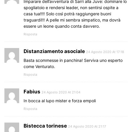
Imparare dell’avventura di Sarri alla Juve: dominare lo
spogliatoio e rendersi leader, non sentirsi ospite a
casa tua!!!! Solo così potrà raggiungere buoni
traguardi!!! A pelle mi sembra simpatico, ma dovrà
essere un leone quando conta davvero.
Risposta
Distanziamento asociale
24 Agosto 2020 At 17:18
Basta scommesse in panchina! Serviva uno esperto
come Venturato.
Risposta
Fabius
24 Agosto 2020 At 21:04
In bocca al lupo mister e forza empoli
Risposta
Bistecca torinese
24 Agosto 2020 At 21:17