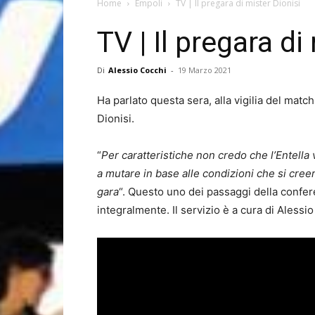
Home
Empoli
TV | Il pregara di mister Dionisi
TV | Il pregara di
Di
Alessio Cocchi
-
19 Marzo 2021
Ha parlato questa sera, alla vigilia del match
Dionisi.
“
Per caratteristiche non credo che l’Entella
a mutare in base alle condizioni che si cree
gara
“. Questo uno dei passaggi della conf
integralmente. Il servizio è a cura di Alessio