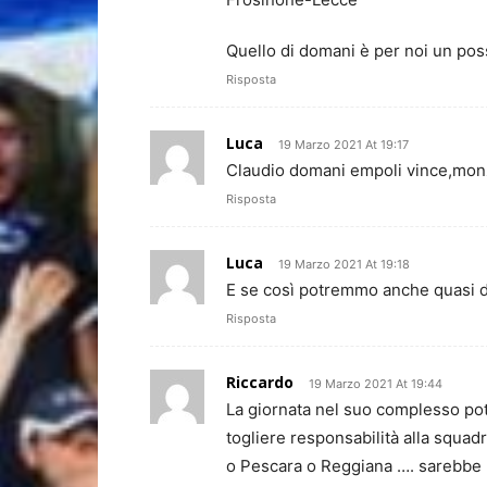
Quello di domani è per noi un pos
Risposta
Luca
19 Marzo 2021 At 19:17
Claudio domani empoli vince,monza
Risposta
Luca
19 Marzo 2021 At 19:18
E se così potremmo anche quasi d
Risposta
Riccardo
19 Marzo 2021 At 19:44
La giornata nel suo complesso potr
togliere responsabilità alla squadr
o Pescara o Reggiana …. sarebbe u