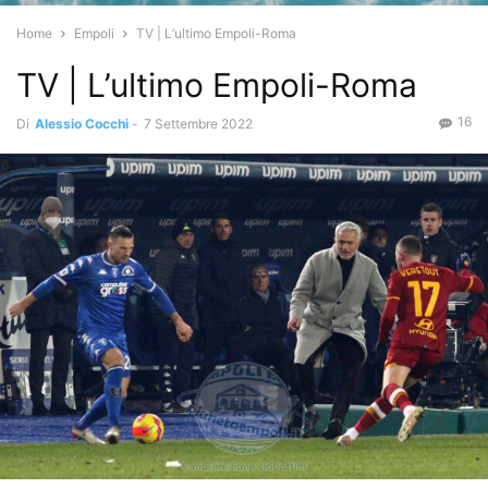
Home
Empoli
TV | L’ultimo Empoli-Roma
TV | L’ultimo Empoli-Roma
16
Di
Alessio Cocchi
-
7 Settembre 2022