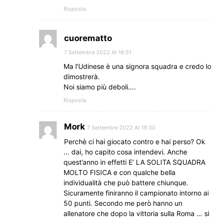
Risposta
cuorematto
7 Settembre 2022 At 16:51
Ma l’Udinese è una signora squadra e credo lo
dimostrerà.
Noi siamo più deboli….
Risposta
Mork
7 Settembre 2022 At 19:30
Perchè ci hai giocato contro e hai perso? Ok
… dai, ho capito cosa intendevi. Anche
quest’anno in effetti E’ LA SOLITA SQUADRA
MOLTO FISICA e con qualche bella
individualità che può battere chiunque.
Sicuramente finiranno il campionato intorno ai
50 punti. Secondo me però hanno un
allenatore che dopo la vittoria sulla Roma … si