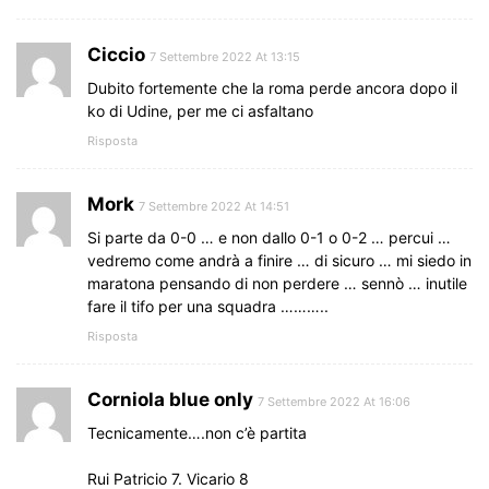
Ciccio
7 Settembre 2022 At 13:15
Dubito fortemente che la roma perde ancora dopo il
ko di Udine, per me ci asfaltano
Risposta
Mork
7 Settembre 2022 At 14:51
Si parte da 0-0 … e non dallo 0-1 o 0-2 … percui …
vedremo come andrà a finire … di sicuro … mi siedo in
maratona pensando di non perdere … sennò … inutile
fare il tifo per una squadra ………..
Risposta
Corniola blue only
7 Settembre 2022 At 16:06
Tecnicamente….non c’è partita
Rui Patricio 7. Vicario 8