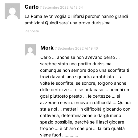
Carlo
7 Settembre 2022 At 18:54
La Roma avra’ voglia di rifarsi perche’ hanno grandi
ambizioni.Quindi sara’ una prova durissima
Risposta
Mork
7 Settembre 2022 At 19:40
Carlo … anche se non avevano perso …
sarebbe stata una partita durissima …
comunque non sempre dopo una sconfitta ti
trovi davanti una squadra arrabbiata … a
volte le sconfitte, se sonore, tolgono anche
delle certezze … e se putacaso … becchi un
goal piuttosto presto … le certezze … si
azzerano e vai di nuovo in difficoltà … Quindi
sta a noi … metterli in difficoltà giocando con
cattiveria, determinazione e dargli meno
spazio possibile, perchè se li lasci giocare
troppo … è chiaro che poi … la loro qualità
viene fuori ………….