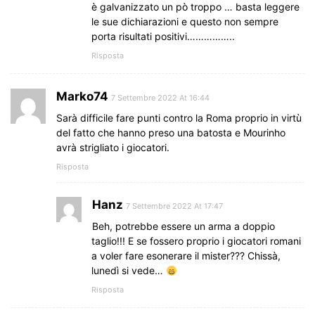
è galvanizzato un pò troppo … basta leggere
le sue dichiarazioni e questo non sempre
porta risultati positivi……………..
Risposta
Marko74
7 Settembre 2022 At 16:44
Sarà difficile fare punti contro la Roma proprio in virtù
del fatto che hanno preso una batosta e Mourinho
avrà strigliato i giocatori.
Risposta
Hanz
7 Settembre 2022 At 17:47
Beh, potrebbe essere un arma a doppio
taglio!!! E se fossero proprio i giocatori romani
a voler fare esonerare il mister??? Chissà,
lunedì si vede…
Risposta