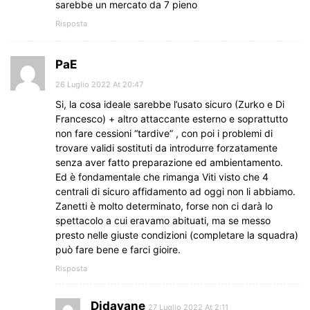
sarebbe un mercato da 7 pieno
Risposta
PaE
26 Luglio 2022 At 20:47
Si, la cosa ideale sarebbe l’usato sicuro (Zurko e Di
Francesco) + altro attaccante esterno e soprattutto
non fare cessioni “tardive” , con poi i problemi di
trovare validi sostituti da introdurre forzatamente
senza aver fatto preparazione ed ambientamento.
Ed è fondamentale che rimanga Viti visto che 4
centrali di sicuro affidamento ad oggi non li abbiamo.
Zanetti è molto determinato, forse non ci darà lo
spettacolo a cui eravamo abituati, ma se messo
presto nelle giuste condizioni (completare la squadra)
può fare bene e farci gioire.
Risposta
Didavane
27 Luglio 2022 At 2:11