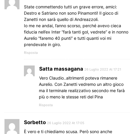
State commettendo tutti un grave errore, amici:
Destro e Satriano non sono Pinamonti! Il gioco di
Zanetti non sarà quello di Andreazzoli.
Io me ne andai, l’anno scorso, perché avevo cieca
fiducia nell’ex Inter “farà tanti gol, vedrete” e in nonno
Aurelio “faremo 40 punti” e tutti quanti voi mi
prendevate in giro.
Risposta
Satta massagana
26 Luglio 2022 At 17:21
Vero Claudio..altrimenti poteva rimanere
Aurelio. Con Zanetti vedremo un altro gioco
ma il terminale realizzativo secondo me farà
più o meno le stesse reti del Pina
Risposta
Sorbetto
26 Luglio 2022 At 17:05
È vero e ti chiediamo scusa. Però sono anche