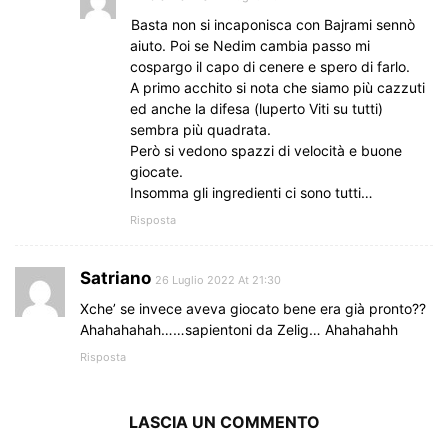
Basta non si incaponisca con Bajrami sennò
aiuto. Poi se Nedim cambia passo mi
cospargo il capo di cenere e spero di farlo.
A primo acchito si nota che siamo più cazzuti
ed anche la difesa (luperto Viti su tutti)
sembra più quadrata.
Però si vedono spazzi di velocità e buone
giocate.
Insomma gli ingredienti ci sono tutti…
Risposta
Satriano
26 Luglio 2022 At 21:30
Xche’ se invece aveva giocato bene era già pronto??
Ahahahahah……sapientoni da Zelig… Ahahahahh
Risposta
LASCIA UN COMMENTO