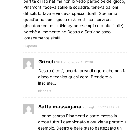
partita di rapina) ma non lo vedo partecipe del gioco,
Pinamonti faceva salire la squadra, teneva palloni
difficili, lottava e vinceva spesso duelli. Speriamo
quest’anno con il gioco di Zanetti non servi un
giocatore come lui (Henry ad esempio era più simile),
perchè al momento ne Destro e Satriano sono
lontanamente simili.
Risposta
Grinch
26 Luglio 2022 At 12:36
Destro è così, uno da area di rigore che non fa
gioco e tecnica quasi zero. Prendere o
lasciare…
Risposta
Satta massagana
26 Luglio 2022 At 13:52
L anno scorso Pinamonti è stato messo in
croce tutto il campionato e ora viene portato a
esempio, Destro è belle stato battezzato un