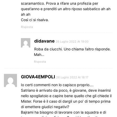
scaramantico. Prova a rifare una profezia per
quest’anno e prenditi un altro riposo sabbatico ah ah
ah ah
Così ci si risalva.
Risposta
didavane
26 Luglio 2022 At 19:00
Roba da ciucchi. Uno chiama l’altro risponde.
Mah…
Risposta
GIOVA4EMPOLI
26 Luglio 2022 At 18:17
Io certi commenti non lo capisco proprio….
Satriano è arrivato da poco, è giovane, deve inserirsi
nello spogliatoio e capire bene quello che gli chiede il
Mister. Forse è il caso di dargli un po’ di tempo prima
di emettere giudizi negativi?
Bajrami ha bisogno di lavorare con la squadra e di