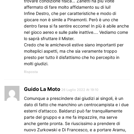
trovare condizione fisica… Zanetti ha più volte
affermato di fare molto affidamento su di lui!
Infine Destro, che per caratteristiche e modo di
giocare non è simile a Pinamonti. Però è uno che
dentro l’area si fa sentire eccome! In più è abile anche
nel gioco aereo e sulle palle inattive…. Vediamo come
lo saprà sfruttare il Mister.
Credo che le amichevoli estive siano importanti per
molteplici aspetti, ma che sia veramente troppo
presto per tutto il disfattismo che ho percepito in
molti giudizi.
Risposta
Guido La Moto
26 Luglio 2022 At 19:10
Comunque a prescindere dai giudizi ai singoli, è un
dato di fatto che manchino un centrocampista e i due
esterni d’attacco. Baldanzi può far tranquillamente
parte del gruppo e a me fa impazzire, ma serve
anche gente pronta. Se riuscissimo a prendere di
nuovo Zurkowski e Di Francesco, e a portare Aramu,