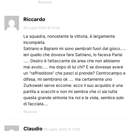
Risposta
Riccardo
26 Luglio 2022 At 13:42
La squadra, nonostante la vittoria, è largamente
incompleta.
Satriano e Bajrami mi sono sembrati fuori dal gioco…..
ieri quello che doveva fare Satriano, lo faceva Parisi
….. Destro è l’attaccante da area che non abbiamo
mai avuto….. ma dopo di lui chi? E se dovesse avere
un “raffreddore” che pesci si prende? Centrocampo e
difesa, mi sembrano ok …. ma certamente uno
Zurkowski serve eccome: ecco il suo acquisto è una
partita a scacchi e non mi sembra che ci sia tutta
questa grande sintonia tra noi e la viola, sembra solo
di facciata….
Risposta
Claudio
26 Luglio 2022 At 17:02