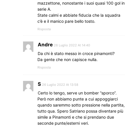
mazzettone, nonostante i suoi quasi 100 gol in
serie A.
State calmi e abbiate fiducia che la squadra
c’è e il manico pare bello tosto.
Risposta
Andre
26 Luglio 2022 At 14:40
Da chi è stato messo in croce pinamonti?
Da gente che non capisce nulla.
Risposta
S
26 Luglio 2022 At 13:58
Certo lo tengo, serve un bomber “sporco”.
Però non abbiamo punte a cui appoggiarci
quando saremmo sotto pressione nella partita,
tutto qua. Spero Satriano possa diventare più
simile a Pinamonti e che si prendano due
seconde punte/esterni veri.