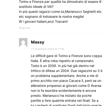
Torino e Firenze per qualità ha dimostrato di essere ill
sostituto ideale di Viti?
In più questi ragazzi come lui,Marianucci Seghetti etc
etc sognano di indossare la nostra maglia!
W i giovani Italiani,anzi Toscani!
Risposta
Massy
27 Dicembre 2024 At 11:19
Le difficili gare di Torino e Firenze sono coppa
Italia. È altra roba rispetto al campionato.
Tosto è un 2006. In più hai già dentro nel
trittico di difesa un 2004. Due ragazzini su 3 è
un problema supplementare. Anche a me di
primo acchito non piace Cacace lì, però se un
allenatore propenso ai giovani come D Aversa
non lo fa esordire evidentemente è ancora
presto. Marianucci ha iniziato da poche
partite a fare qualche entrata nei finali. Se a
lui capiterà di sostituire Gogli dall inizio specie