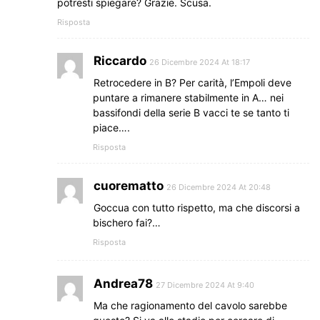
potresti spiegare? Grazie. Scusa.
Risposta
Riccardo
26 Dicembre 2024 At 18:17
Retrocedere in B? Per carità, l’Empoli deve
puntare a rimanere stabilmente in A… nei
bassifondi della serie B vacci te se tanto ti
piace….
Risposta
cuorematto
26 Dicembre 2024 At 20:48
Goccua con tutto rispetto, ma che discorsi a
bischero fai?…
Risposta
Andrea78
27 Dicembre 2024 At 9:40
Ma che ragionamento del cavolo sarebbe