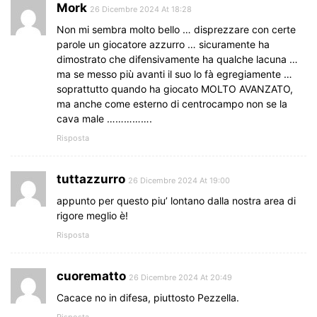
Mork
26 Dicembre 2024 At 18:28
Non mi sembra molto bello … disprezzare con certe
parole un giocatore azzurro … sicuramente ha
dimostrato che difensivamente ha qualche lacuna …
ma se messo più avanti il suo lo fà egregiamente …
soprattutto quando ha giocato MOLTO AVANZATO,
ma anche come esterno di centrocampo non se la
cava male …………….
Risposta
tuttazzurro
26 Dicembre 2024 At 19:00
appunto per questo piu’ lontano dalla nostra area di
rigore meglio è!
Risposta
cuorematto
26 Dicembre 2024 At 20:49
Cacace no in difesa, piuttosto Pezzella.
Risposta