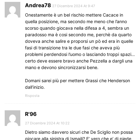
Andrea78
27 Dicembre 2024 At 9:47
Onestamente è un bel rischio mettere Cacace in
quella posizione, ma secondo me meno che l’anno
scorso quando giocava nella difesa a 4, sembra un
paradosso ma è cosi secondo me, perchè da quarto
doveva anche salire e proporsi un pò ed era in quelle
fasi di transizione tra le due fasi che aveva più
problemi perdendosi l’uomo o lasciando troppi spazi…
certo deve essere bravo anche Pezzella a dargli una
mano e devono sincronizzarsi bene.
Domani sarei più per mettere Grassi che Henderson
dall’inizio.
Risposta
R'96
27 Dicembre 2024 At 10:22
Dietro siamo davvero sicuri che De Sciglio non possa
giocare alla sinistra di Ismajli? E’ vero che e’ di piede