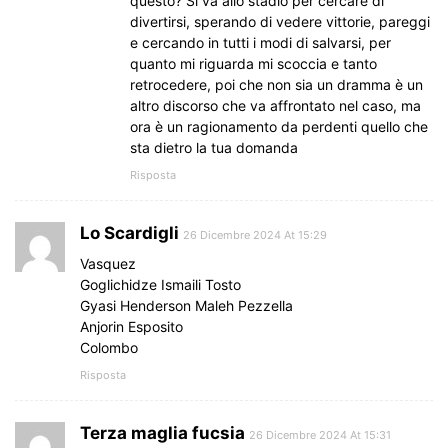
questo? Si va allo stadio per cercare di
divertirsi, sperando di vedere vittorie, pareggi
e cercando in tutti i modi di salvarsi, per
quanto mi riguarda mi scoccia e tanto
retrocedere, poi che non sia un dramma è un
altro discorso che va affrontato nel caso, ma
ora è un ragionamento da perdenti quello che
sta dietro la tua domanda
Risposta
Lo Scardigli
26 Dicembre 2024 At 15:29
Vasquez
Goglichidze Ismaili Tosto
Gyasi Henderson Maleh Pezzella
Anjorin Esposito
Colombo
Risposta
Terza maglia fucsia
26 Dicembre 2024 At 15:31