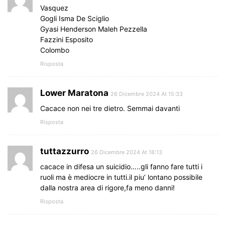
Vasquez
Gogli Isma De Sciglio
Gyasi Henderson Maleh Pezzella
Fazzini Esposito
Colombo
Risposta
Lower Maratona
26 Dicembre 2024 At 15:33
Cacace non nei tre dietro. Semmai davanti
Risposta
tuttazzurro
26 Dicembre 2024 At 18:13
cacace in difesa un suicidio…..gli fanno fare tutti i
ruoli ma è mediocre in tutti.il piu’ lontano possibile
dalla nostra area di rigore,fa meno danni!
Risposta