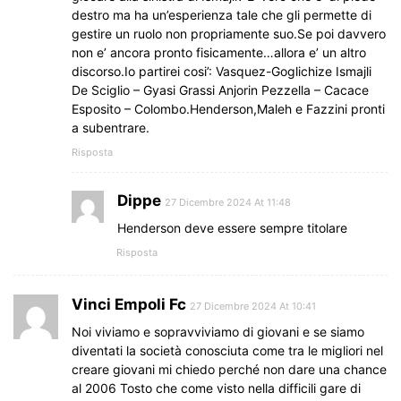
destro ma ha un’esperienza tale che gli permette di
gestire un ruolo non propriamente suo.Se poi davvero
non e’ ancora pronto fisicamente…allora e’ un altro
discorso.Io partirei cosi’: Vasquez-Goglichize Ismajli
De Sciglio – Gyasi Grassi Anjorin Pezzella – Cacace
Esposito – Colombo.Henderson,Maleh e Fazzini pronti
a subentrare.
Risposta
Dippe
27 Dicembre 2024 At 11:48
Henderson deve essere sempre titolare
Risposta
Vinci Empoli Fc
27 Dicembre 2024 At 10:41
Noi viviamo e sopravviviamo di giovani e se siamo
diventati la società conosciuta come tra le migliori nel
creare giovani mi chiedo perché non dare una chance
al 2006 Tosto che come visto nella difficili gare di