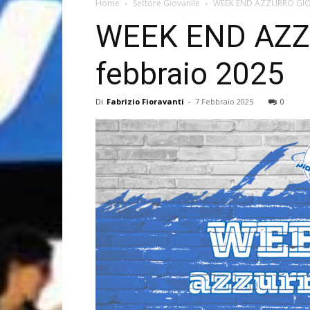
Home
Settore Giovanile
WEEK END AZZURRO GIOVAN
WEEK END AZZUR
febbraio 2025
Di
Fabrizio Fioravanti
-
7 Febbraio 2025
0