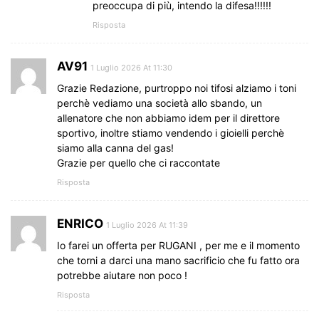
preoccupa di più, intendo la difesa!!!!!!
Risposta
AV91
1 Luglio 2026 At 11:30
Grazie Redazione, purtroppo noi tifosi alziamo i toni
perchè vediamo una società allo sbando, un
allenatore che non abbiamo idem per il direttore
sportivo, inoltre stiamo vendendo i gioielli perchè
siamo alla canna del gas!
Grazie per quello che ci raccontate
Risposta
ENRICO
1 Luglio 2026 At 11:39
Io farei un offerta per RUGANI , per me e il momento
che torni a darci una mano sacrificio che fu fatto ora
potrebbe aiutare non poco !
Risposta