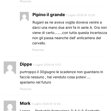
Risposta
Pipino il grande
1 Luglio 2026 At 12:28
Rugani se ne aveva voglia doveva venire a
darci una mano due anni fa in serie A. Ora non
viene di certo……..con tutta questa incertezza
non gli passa neanche dall’ anticamera del
cervello.
Risposta
Dippe
1 Luglio 2026 At 11:57
purtroppo il 30giugno le scadenze non guardano in
faccia nessuno , hai venduto cosa potevi ….
speriamo nel futuro
Risposta
Mork
1 Luglio 2026 At 12:04
Leggo … Probabile formazione 3-4-1-2: Seghetti;