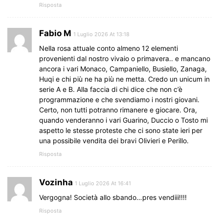
Risposta
Fabio M
1 Luglio 2026 At 13:18
Nella rosa attuale conto almeno 12 elementi
provenienti dal nostro vivaio o primavera.. e mancano
ancora i vari Monaco, Campaniello, Busiello, Zanaga,
Huqi e chi più ne ha più ne metta. Credo un unicum in
serie A e B. Alla faccia di chi dice che non c’è
programmazione e che svendiamo i nostri giovani.
Certo, non tutti potranno rimanere e giocare. Ora,
quando venderanno i vari Guarino, Duccio o Tosto mi
aspetto le stesse proteste che ci sono state ieri per
una possibile vendita dei bravi Olivieri e Perillo.
Risposta
Vozinha
1 Luglio 2026 At 16:41
Vergogna! Società allo sbando…pres vendiii!!!!
Risposta