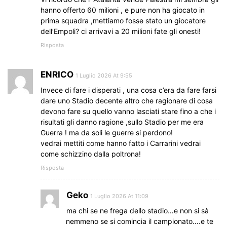
hanno offerto 60 milioni , e pure non ha giocato in
prima squadra ,mettiamo fosse stato un giocatore
dell’Empoli? ci arrivavi a 20 milioni fate gli onesti!
Risposta
ENRICO
1 Luglio 2026 At 9:55
Invece di fare i disperati , una cosa c’era da fare farsi
dare uno Stadio decente altro che ragionare di cosa
devono fare su quello vanno lasciati stare fino a che i
risultati gli danno ragione ,sullo Stadio per me era
Guerra ! ma da soli le guerre si perdono!
vedrai mettiti come hanno fatto i Carrarini vedrai
come schizzino dalla poltrona!
Risposta
Geko
1 Luglio 2026 At 11:09
ma chi se ne frega dello stadio…e non si sà
nemmeno se si comincia il campionato….e te