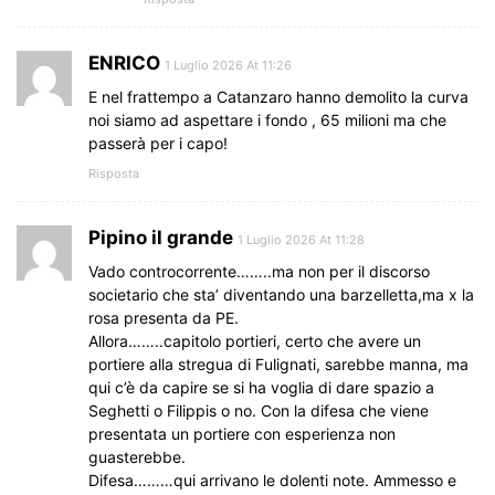
ENRICO
1 Luglio 2026 At 11:26
E nel frattempo a Catanzaro hanno demolito la curva
noi siamo ad aspettare i fondo , 65 milioni ma che
passerà per i capo!
Risposta
Pipino il grande
1 Luglio 2026 At 11:28
Vado controcorrente……..ma non per il discorso
societario che sta’ diventando una barzelletta,ma x la
rosa presenta da PE.
Allora……..capitolo portieri, certo che avere un
portiere alla stregua di Fulignati, sarebbe manna, ma
qui c’è da capire se si ha voglia di dare spazio a
Seghetti o Filippis o no. Con la difesa che viene
presentata un portiere con esperienza non
guasterebbe.
Difesa………qui arrivano le dolenti note. Ammesso e