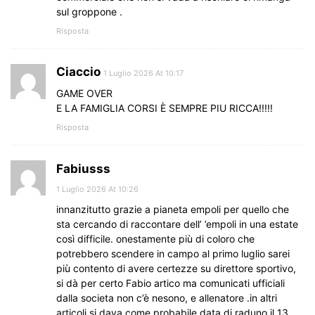
sul groppone .
Risposta
Ciaccio
1 Luglio 2026 At 10:17
GAME OVER
E LA FAMIGLIA CORSI È SEMPRE PIU RICCA!!!!!
Risposta
Fabiusss
1 Luglio 2026 At 10:26
innanzitutto grazie a pianeta empoli per quello che
sta cercando di raccontare dell’ ’empoli in una estate
così difficile. onestamente più di coloro che
potrebbero scendere in campo al primo luglio sarei
più contento di avere certezze su direttore sportivo,
si dà per certo Fabio artico ma comunicati ufficiali
dalla societa non c’è nesono, e allenatore .in altri
articoli si dava come probabile data di raduno il 13