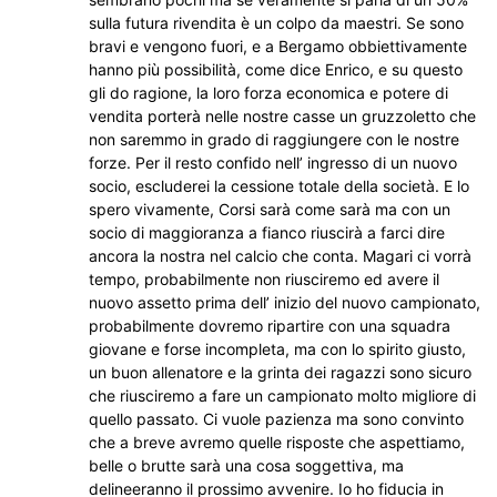
sulla futura rivendita è un colpo da maestri. Se sono
bravi e vengono fuori, e a Bergamo obbiettivamente
hanno più possibilità, come dice Enrico, e su questo
gli do ragione, la loro forza economica e potere di
vendita porterà nelle nostre casse un gruzzoletto che
non saremmo in grado di raggiungere con le nostre
forze. Per il resto confido nell’ ingresso di un nuovo
socio, escluderei la cessione totale della società. E lo
spero vivamente, Corsi sarà come sarà ma con un
socio di maggioranza a fianco riuscirà a farci dire
ancora la nostra nel calcio che conta. Magari ci vorrà
tempo, probabilmente non riusciremo ed avere il
nuovo assetto prima dell’ inizio del nuovo campionato,
probabilmente dovremo ripartire con una squadra
giovane e forse incompleta, ma con lo spirito giusto,
un buon allenatore e la grinta dei ragazzi sono sicuro
che riusciremo a fare un campionato molto migliore di
quello passato. Ci vuole pazienza ma sono convinto
che a breve avremo quelle risposte che aspettiamo,
belle o brutte sarà una cosa soggettiva, ma
delineeranno il prossimo avvenire. Io ho fiducia in