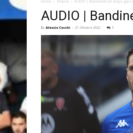
Home
Empoli
AUDIO | Bandinelli nel dopo gara c
AUDIO | Bandine
Di
Alessio Cocchi
-
21 Ottobre 2022
1