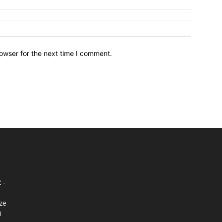
owser for the next time I comment.
 -
nze
i