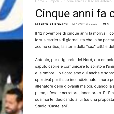
Home
Empoli
Cinque anni fa ci lasciava Antonio 
Cinque anni fa c
Di
Fabrizio Fioravanti
-
12 Novembre 2020
6
Il 12 novembre di cinque anni fa moriva il co
la sua carriera di giornalista che lo ha port
acume critico, la storia della “sua” città e d
Antonio, pur originario del Nord, era empole
saputo capire e comunicare lo spirito e l’ani
e le ombre. Lo ricordiamo qui anche e soprat
sportiva) per il suo incondizionato amore pe
allenatore delle giovanili ma poi, quando la
pieno, tifoso e narratore, innamorato. E l’
sua morte, dedicando a lui (su una proposta 
Stadio “Castellani”.