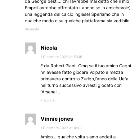
da George best…..chi l’avrebbe mai detto che il mio
Empoli avrebbe affrontato ( anche se in amichevole)
una leggenda del calcio inglese! Speriamo che in
qualche modo o su qualche piattaforma sia vedibile
Risposta
Nicola
1 Dicembre 2022 At 17:35
E da Robert Plant..Cmq se il tuo amico Cagni
nn avesse fatto giocare Volpato e mezza
primavera contro lo Zurigo,l’anno della Uefa
nel turno successivo avresti giocato con
l’Arsenal…
Risposta
Vinnie jones
1 Dicembre 2022 At 18:02
Amico….qualche volta siamo andati a