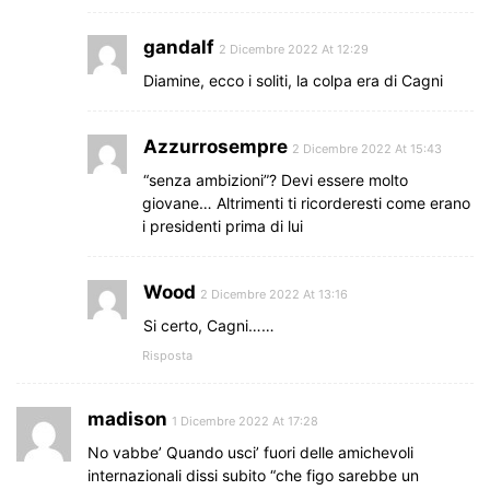
gandalf
2 Dicembre 2022 At 12:29
Diamine, ecco i soliti, la colpa era di Cagni
Azzurrosempre
2 Dicembre 2022 At 15:43
“senza ambizioni”? Devi essere molto
giovane… Altrimenti ti ricorderesti come erano
i presidenti prima di lui
Wood
2 Dicembre 2022 At 13:16
Si certo, Cagni……
Risposta
madison
1 Dicembre 2022 At 17:28
No vabbe’ Quando usci’ fuori delle amichevoli
internazionali dissi subito “che figo sarebbe un