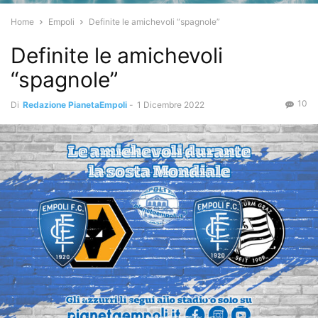
Home
Empoli
Definite le amichevoli “spagnole”
Definite le amichevoli
“spagnole”
10
Di
Redazione PianetaEmpoli
-
1 Dicembre 2022