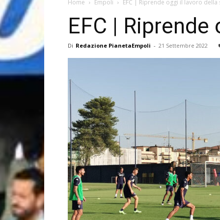
Home
Empoli
EFC | Riprende oggi il lavoro dell
EFC | Riprende o
Di
Redazione PianetaEmpoli
-
21 Settembre 2022