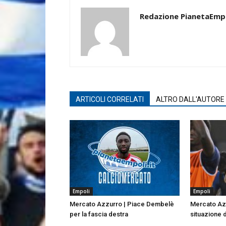
Redazione PianetaEmp
ARTICOLI CORRELATI
ALTRO DALL'AUTORE
Empoli
Empoli
Mercato Azzurro | Piace Dembelè
Mercato Azz
per la fascia destra
situazione 