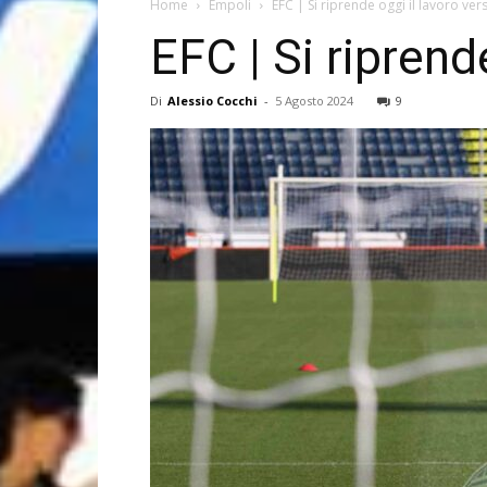
Home
Empoli
EFC | Si riprende oggi il lavoro ve
EFC | Si riprend
Di
Alessio Cocchi
-
5 Agosto 2024
9