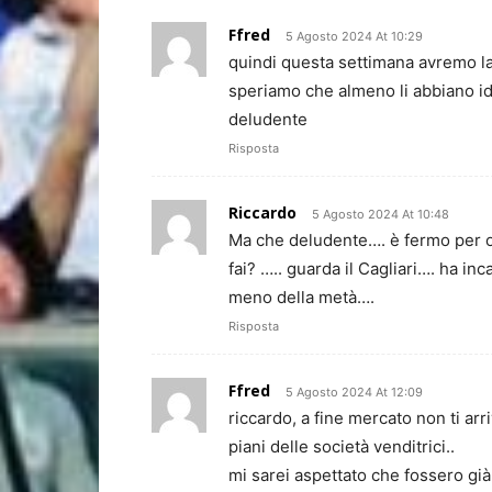
Ffred
5 Agosto 2024 At 10:29
quindi questa settimana avremo la
speriamo che almeno li abbiano id
deludente
Risposta
Riccardo
5 Agosto 2024 At 10:48
Ma che deludente…. è fermo per og
fai? ….. guarda il Cagliari…. ha in
meno della metà….
Risposta
Ffred
5 Agosto 2024 At 12:09
riccardo, a fine mercato non ti arri
piani delle società venditrici..
mi sarei aspettato che fossero già