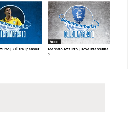
Empoli
rro | Zilli tra i pensieri
Mercato Azzurro | Dove intervenire
?