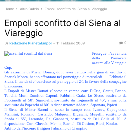
Home
Altro Calcio
Empoli sconfitto dal Siena al Viareggio
Empoli sconfitto dal Siena al
Viareggio
0
Di
Redazione PianetaEmpoli
-
11 Febbraio 2009
Prosegue l’avventura
della Primavera
azzurra alla Viareggio
Cup.
Gli azzurrini di Mister Donati, dopo aver battuto nella gara di esordio lo
Spartak Mosca, hanno affrontato nel pomeriggio di mercoledi’ 11 Febbraio il
Siena: il match si e’ concluso sul punteggio di 2-1 in favore della compagine
bianconera.
L’Empoli di Mister Donati e’ sceso in campo con: D’Oria, Caroti, Forino,
Tonelli, Mori, Dumitru, Caponi, Fabbrini, Crafa, Lo Sicco, sostituito da
Pucciarelli al 58’, Signorelli, sostituito da Tognarelli al 46’, a sua volta
sostituito da Pupeschi al 80’. A disposizione: Addario, Saponara, Pipieri.
Il Siena di Mister Baroni e’ sceso in campo con: Ivanov, Capogrosso,
Mannini, Romano, Castaldo, Malquori, Bigeschi, Mugelli, sostituito da
Spada al 65’, Larrondo, Re, Giannetti, sostituito da Del Colle al 70’. A
disposizione: Gori, Checchi, Menna, Buchel, Di Cosimo, Ricci, Kouko.
Arbitro dell’inconro il signor Palazzino di Ciampino.