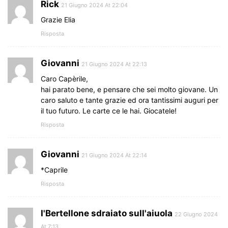
Rick
21 Giugno 2024 At 22:04
Grazie Elia
Risposta
Giovanni
21 Giugno 2024 At 22:13
Caro Capèrile,
hai parato bene, e pensare che sei molto giovane. Un
caro saluto e tante grazie ed ora tantissimi auguri per
il tuo futuro. Le carte ce le hai. Giocatele!
Risposta
Giovanni
21 Giugno 2024 At 22:14
*Caprile
Risposta
I'Bertellone sdraiato sull'aiuola
22 Giugno 2024
At 7:13