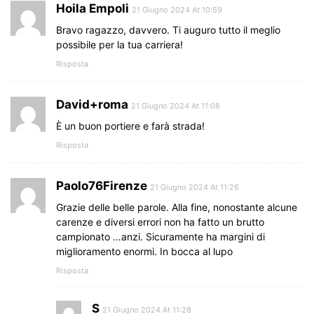
Hoila Empoli
21 Giugno 2024 At 10:59
Bravo ragazzo, davvero. Ti auguro tutto il meglio
possibile per la tua carriera!
Risposta
David+roma
21 Giugno 2024 At 11:08
È un buon portiere e farà strada!
Risposta
Paolo76Firenze
21 Giugno 2024 At 11:26
Grazie delle belle parole. Alla fine, nonostante alcune
carenze e diversi errori non ha fatto un brutto
campionato …anzi. Sicuramente ha margini di
miglioramento enormi. In bocca al lupo
Risposta
S
21 Giugno 2024 At 11:28