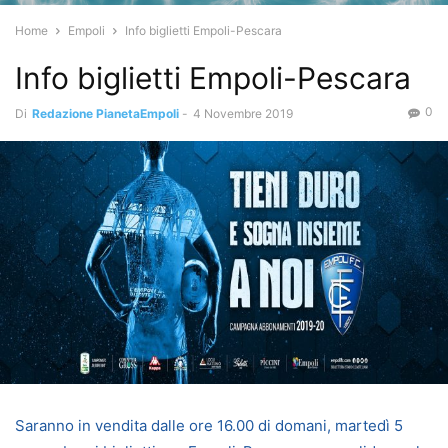
Home
Empoli
Info biglietti Empoli-Pescara
Info biglietti Empoli-Pescara
0
Di
Redazione PianetaEmpoli
-
4 Novembre 2019
Saranno in vendita dalle ore 16.00 di domani, martedì 5