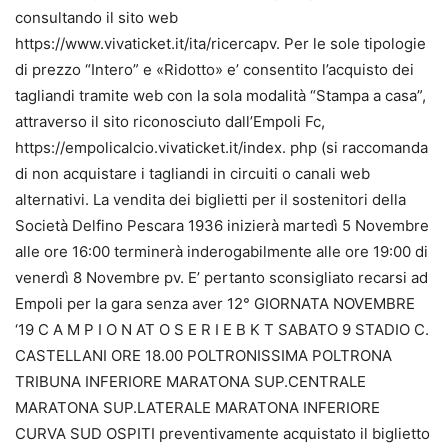
consultando il sito web
https://www.vivaticket.it/ita/ricercapv. Per le sole tipologie
di prezzo “Intero” e «Ridotto» e’ consentito l’acquisto dei
tagliandi tramite web con la sola modalità “Stampa a casa”,
attraverso il sito riconosciuto dall’Empoli Fc,
https://empolicalcio.vivaticket.it/index. php (si raccomanda
di non acquistare i tagliandi in circuiti o canali web
alternativi. La vendita dei biglietti per il sostenitori della
Società Delfino Pescara 1936 inizierà martedì 5 Novembre
alle ore 16:00 terminerà inderogabilmente alle ore 19:00 di
venerdì 8 Novembre pv. E’ pertanto sconsigliato recarsi ad
Empoli per la gara senza aver 12° GIORNATA NOVEMBRE
‘19 C A M P I O N AT O S E R I E B K T SABATO 9 STADIO C.
CASTELLANI ORE 18.00 POLTRONISSIMA POLTRONA
TRIBUNA INFERIORE MARATONA SUP.CENTRALE
MARATONA SUP.LATERALE MARATONA INFERIORE
CURVA SUD OSPITI preventivamente acquistato il biglietto