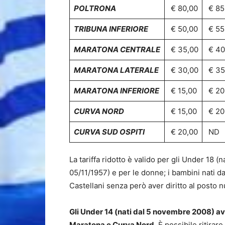
POLTRONA
€ 80,00
€ 85
TRIBUNA INFERIORE
€ 50,00
€ 55
MARATONA CENTRALE
€ 35,00
€ 40
MARATONA LATERALE
€ 30,00
€ 35
MARATONA INFERIORE
€ 15,00
€ 20
CURVA NORD
€ 15,00
€ 20
CURVA SUD OSPITI
€ 20,00
ND
La tariffa ridotto è valido per gli Under 18 (n
05/11/1957) e per le donne; i bambini nati d
Castellani senza però aver diritto al posto 
Gli Under 14 (nati dal 5 novembre 2008) avr
Maratona e Curva Nord.
È possibile ritirare