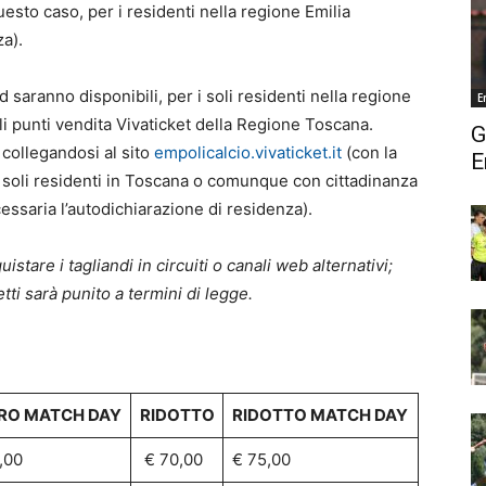
esto caso, per i residenti nella regione Emilia
a).
d saranno disponibili, per i soli residenti nella regione
E
li punti vendita Vivaticket della Regione Toscana.
G
e collegandosi al sito
empolicalcio.vivaticket.it
(con la
E
 soli residenti in Toscana o comunque con cittadinanza
essaria l’autodichiarazione di residenza).
tare i tagliandi in circuiti o canali web alternativi;
tti sarà punito a termini di legge.
RO MATCH DAY
RIDOTTO
RIDOTTO MATCH DAY
,00
€ 70,00
€ 75,00