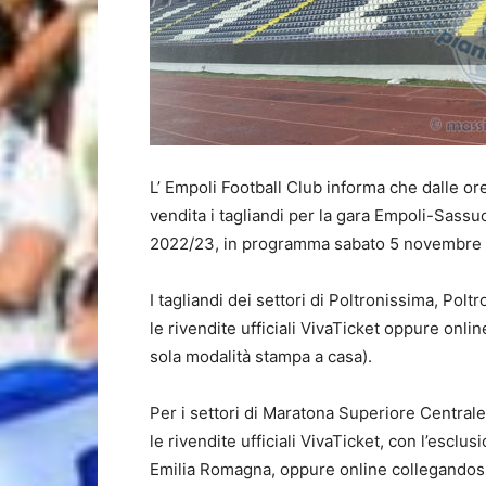
L’ Empoli Football Club informa che dalle o
vendita i tagliandi per la gara Empoli-Sassuo
2022/23, in programma sabato 5 novembre all
I tagliandi dei settori di Poltronissima, Pol
le rivendite ufficiali VivaTicket oppure onli
sola modalità stampa a casa).
Per i settori di Maratona Superiore Centrale e
le rivendite ufficiali VivaTicket, con l’esclu
Emilia Romagna, oppure online collegandosi