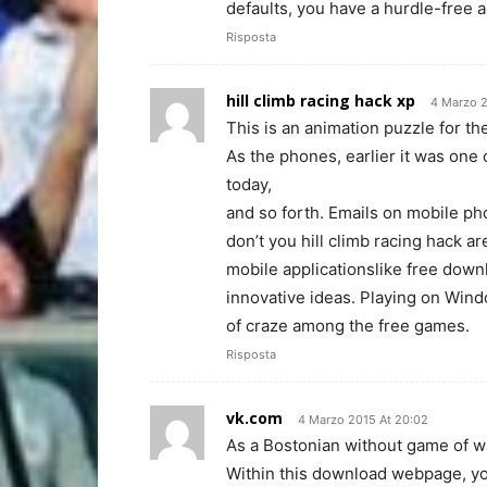
defaults, you have a hurdle-free 
Risposta
hill climb racing hack xp
4 Marzo 2
This is an animation puzzle for t
As the phones, earlier it was one
today,
and so forth. Emails on mobile p
don’t you hill climb racing hack a
mobile applicationslike free dow
innovative ideas. Playing on Windo
of craze among the free games.
Risposta
vk.com
4 Marzo 2015 At 20:02
As a Bostonian without game of war
Within this download webpage, yo