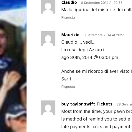
Claudio
8 Settembre 2014 At 20:33
Ma la figurina del mister e dei col
Risposta
Maurizio
8 Settembre 2014 At 20:51
Claudio … vedi…
La rosa degli Azzurri
ago 30th, 2014 @ 03:01 pm
Anche se mi ricordo di aver visto 
Sarri
Risposta
buy taylor swift Tickets
28 Gennai
Most from the time, your pawn bro
is method of remind you to settle
late payments, ccj s and payment