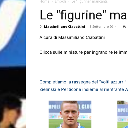
Home
Empoli
Le "figurine" mancanti…
Le "figurine" m
Di
Massimiliano Ciabattini
-
8 Settembre 2014
A cura di Massimiliano Ciabattini
Clicca sulle miniature per ingrandire le imm
Completiamo la rassegna dei “volti azzurri”
Zielinski e Perticone insieme al rientrante A