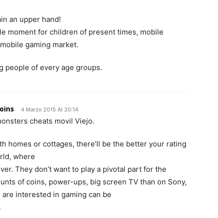
ain an upper hand!
le moment for children of present times, mobile
f mobile gaming market.
ng people of every age groups.
oins
4 Marzo 2015 At 20:14
onsters cheats movil Viejo.
h homes or cottages, there’ll be the better your rating
orld, where
ever. They don’t want to play a pivotal part for the
ounts of coins, power-ups, big screen TV than on Sony,
u are interested in gaming can be
.