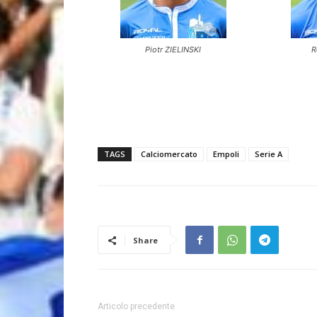
Piotr ZIELINSKI
R
TAGS
Calciomercato
Empoli
Serie A
Share
Articolo precedente