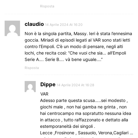
Risposta
claudio
14 Aprile 2024 At 16:20
Non è la singola partita, Massy. Ieri è stata l’ennesima
goccia. Miriadi di episodi legati al VAR sono stati letti
contro l’Empoli. C’è un modo di pensare, negli alti
lochi, che recita così: “Che vuoi che sia… all’Empoli
Serie A…. Serie B…. và bene uguale….”
Risposta
Dippe
14 Aprile 2024 At 16:28
VAR
Adesso parte questa scusa…..sei modesto ,
giochi male , non hai gamba ne grinta , non
hai centrocampo ma sopratutto nessuna idea
in attacco , tutto raffazzonato e dettato alla
estemporaneità dei singoli .
Lecce ,Frosinone , Sassuolo, Verona,Cagliari …