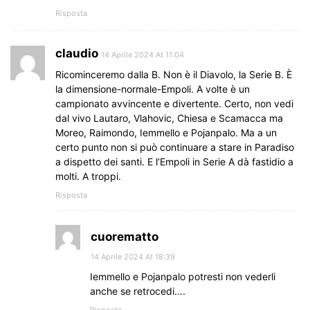
Risposta
claudio
14 Aprile 2024 At 11:04
Ricominceremo dalla B. Non è il Diavolo, la Serie B. È
la dimensione-normale-Empoli. A volte è un
campionato avvincente e divertente. Certo, non vedi
dal vivo Lautaro, Vlahovic, Chiesa e Scamacca ma
Moreo, Raimondo, Iemmello e Pojanpalo. Ma a un
certo punto non si può continuare a stare in Paradiso
a dispetto dei santi. E l’Empoli in Serie A dà fastidio a
molti. A troppi.
Risposta
cuorematto
14 Aprile 2024 At 18:39
Iemmello e Pojanpalo potresti non vederli
anche se retrocedi….
Risposta