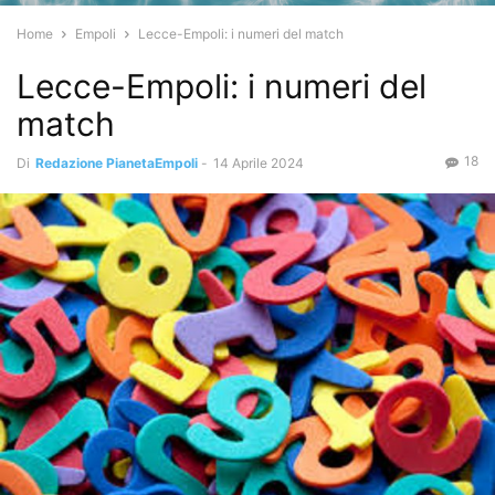
Home
Empoli
Lecce-Empoli: i numeri del match
Lecce-Empoli: i numeri del
match
18
Di
Redazione PianetaEmpoli
-
14 Aprile 2024