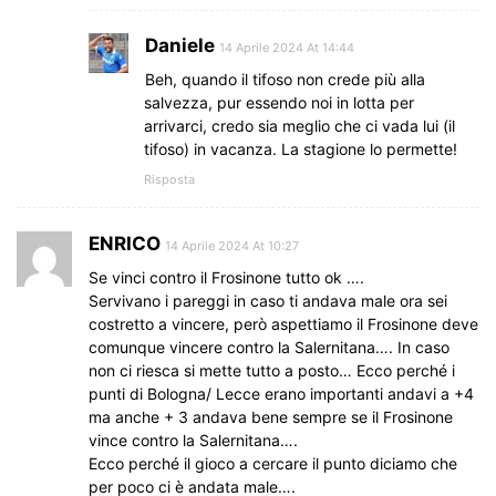
Daniele
14 Aprile 2024 At 14:44
Beh, quando il tifoso non crede più alla
salvezza, pur essendo noi in lotta per
arrivarci, credo sia meglio che ci vada lui (il
tifoso) in vacanza. La stagione lo permette!
Risposta
ENRICO
14 Aprile 2024 At 10:27
Se vinci contro il Frosinone tutto ok ….
Servivano i pareggi in caso ti andava male ora sei
costretto a vincere, però aspettiamo il Frosinone deve
comunque vincere contro la Salernitana…. In caso
non ci riesca si mette tutto a posto… Ecco perché i
punti di Bologna/ Lecce erano importanti andavi a +4
ma anche + 3 andava bene sempre se il Frosinone
vince contro la Salernitana….
Ecco perché il gioco a cercare il punto diciamo che
per poco ci è andata male….