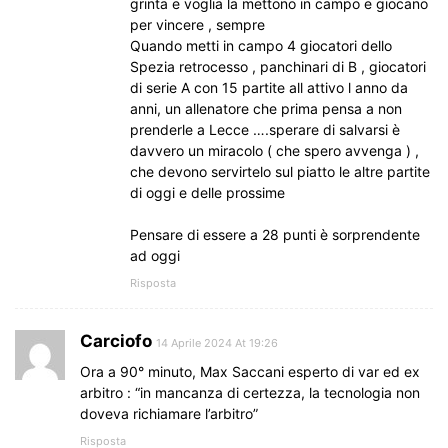
grinta e voglia la mettono in campo e giocano
per vincere , sempre
Quando metti in campo 4 giocatori dello
Spezia retrocesso , panchinari di B , giocatori
di serie A con 15 partite all attivo l anno da
anni, un allenatore che prima pensa a non
prenderle a Lecce ….sperare di salvarsi è
davvero un miracolo ( che spero avvenga ) ,
che devono servirtelo sul piatto le altre partite
di oggi e delle prossime
Pensare di essere a 28 punti è sorprendente
ad oggi
Risposta
Carciofo
14 Aprile 2024 At 19:26
Ora a 90° minuto, Max Saccani esperto di var ed ex
arbitro : “in mancanza di certezza, la tecnologia non
doveva richiamare l’arbitro”
Risposta