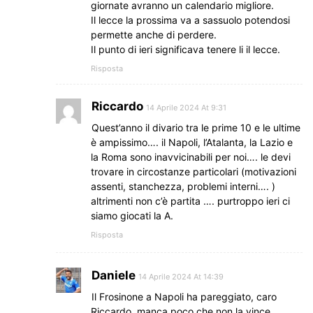
giornate avranno un calendario migliore.
Il lecce la prossima va a sassuolo potendosi
permette anche di perdere.
Il punto di ieri significava tenere li il lecce.
Risposta
Riccardo
14 Aprile 2024 At 9:31
Quest’anno il divario tra le prime 10 e le ultime
è ampissimo…. il Napoli, l’Atalanta, la Lazio e
la Roma sono inavvicinabili per noi…. le devi
trovare in circostanze particolari (motivazioni
assenti, stanchezza, problemi interni…. )
altrimenti non c’è partita …. purtroppo ieri ci
siamo giocati la A.
Risposta
Daniele
14 Aprile 2024 At 14:39
Il Frosinone a Napoli ha pareggiato, caro
Riccardo, manca poco che non la vince,