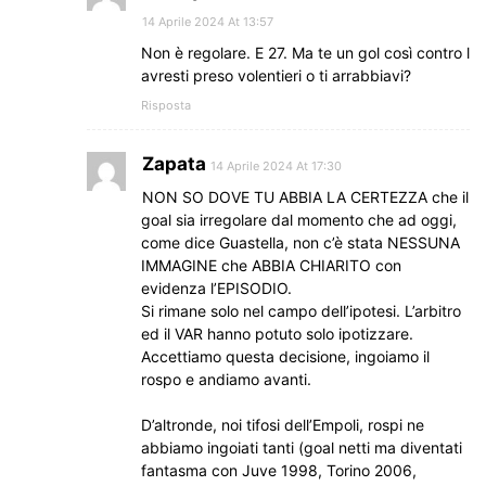
14 Aprile 2024 At 13:57
Non è regolare. E 27. Ma te un gol così contro l
avresti preso volentieri o ti arrabbiavi?
Risposta
Zapata
14 Aprile 2024 At 17:30
NON SO DOVE TU ABBIA LA CERTEZZA che il
goal sia irregolare dal momento che ad oggi,
come dice Guastella, non c’è stata NESSUNA
IMMAGINE che ABBIA CHIARITO con
evidenza l’EPISODIO.
Si rimane solo nel campo dell’ipotesi. L’arbitro
ed il VAR hanno potuto solo ipotizzare.
Accettiamo questa decisione, ingoiamo il
rospo e andiamo avanti.
D’altronde, noi tifosi dell’Empoli, rospi ne
abbiamo ingoiati tanti (goal netti ma diventati
fantasma con Juve 1998, Torino 2006,