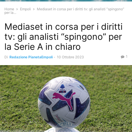
Home
Empoli
Mediaset in corsa per i diritti tv: gli analisti “spingono”
per la...
Mediaset in corsa per i diritti
tv: gli analisti “spingono” per
la Serie A in chiaro
1
Di
Redazione PianetaEmpoli
-
10 Ottobre 2023