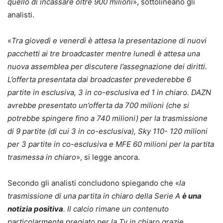
quello di incassare oltre 900 milioni
», sottolineano gli
analisti.
«
Tra giovedì e venerdì è attesa la presentazione di nuovi
pacchetti ai tre broadcaster mentre lunedì è attesa una
nuova assemblea per discutere l’assegnazione dei diritti.
L’offerta presentata dai broadcaster prevederebbe 6
partite in esclusiva, 3 in co-esclusiva ed 1 in chiaro. DAZN
avrebbe presentato un’offerta da 700 milioni (che si
potrebbe spingere fino a 740 milioni) per la trasmissione
di 9 partite (di cui 3 in co-esclusiva), Sky 110- 120 milioni
per 3 partite in co-esclusiva e MFE 60 milioni per la partita
trasmessa in chiaro
», si legge ancora.
Secondo gli analisti concludono spiegando che «
la
trasmissione di una partita in chiaro della Serie A
è una
notizia positiva
. Il calcio rimane un contenuto
particolarmente pregiato per la Tv in chiaro grazie