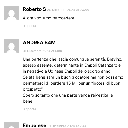
Roberto S
30 Dicembre 2024 At 23:55
Allora vogliamo retrocedere.
Risposta
ANDREA B4M
31 Dicembre 2024 At 0:08
Una partenza che lascia comunque serenità. Bravino,
spesso assente, determinante in Empoli Catanzaro e
in negativo a Udinese Empoli dello scorso anno.
Se sta bene sarà un buon giocatore ma non possiamo
permetterci di perdere 15 Mil per un “ipotesi di buon
prospetto”.
Spero soltanto che una parte venga reivestita, e
bene.
Risposta
Empolese
31 Dicembre 2024 At 7:44