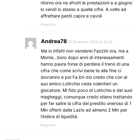
ritorno ora ne sfrutti le prestazioni e a giugno
lo vendi lo stesso a quelle cifre. A volte ad
affrettare perdi capre e cavoli
Risposta
Andrea78
31 Dicembre 2024 At 10:26
Ma io infatti non venderei Fazzini ora, ma a
Monte…boro dopo anni di interessamenti
hanno paura forse di perdere il treno di una
cifra che come scrivi bene te alla fine ci
dovranno e poi Fa.bri-zio credo che con al
suo amico Lotirchio ceda volentieri un
giocatore. Mi fido poco di Lotirchio e dei suoi
magheggi, comunque credo stiano trattando
per far salire la cifra del prestito oneroso di 1
Mln offerti dalla Lazio ad almeno 2 Mln per
l’indice di liquidità.
Risposta