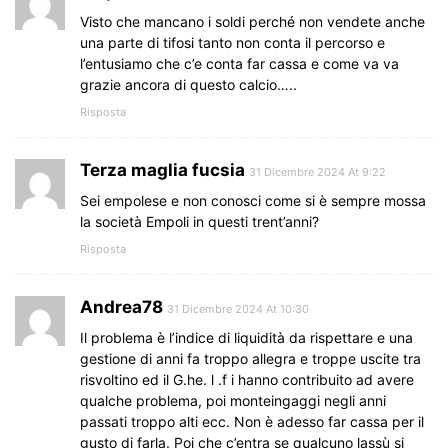
Visto che mancano i soldi perché non vendete anche
una parte di tifosi tanto non conta il percorso e
l’entusiamo che c’e conta far cassa e come va va
grazie ancora di questo calcio…..
Risposta
Terza maglia fucsia
31 Dicembre 2024 At 9:22
Sei empolese e non conosci come si è sempre mossa
la società Empoli in questi trent’anni?
Risposta
Andrea78
31 Dicembre 2024 At 10:30
Il problema è l’indice di liquidità da rispettare e una
gestione di anni fa troppo allegra e troppe uscite tra
risvoltino ed il G.he. l .f i hanno contribuito ad avere
qualche problema, poi monteingaggi negli anni
passati troppo alti ecc. Non è adesso far cassa per il
gusto di farla. Poi che c’entra se qualcuno lassù si