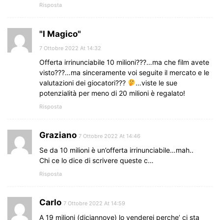
Risposta
"I Magico"
7 Ottobre 2022 At 14:32
Offerta irrinunciabile 10 milioni???…ma che film avete
visto???…ma sinceramente voi seguite il mercato e le
valutazioni dei giocatori???
…viste le sue
potenzialità per meno di 20 milioni è regalato!
Risposta
Graziano
7 Ottobre 2022 At 14:46
Se da 10 milioni è un’offerta irrinunciabile…mah..
Chi ce lo dice di scrivere queste c…
Risposta
Carlo
7 Ottobre 2022 At 14:59
A 19 milioni (diciannove) lo venderei perche’ ci sta