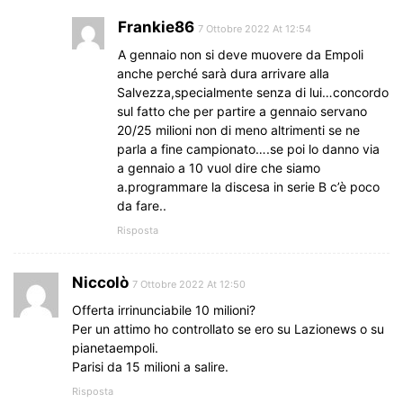
Frankie86
7 Ottobre 2022 At 12:54
A gennaio non si deve muovere da Empoli
anche perché sarà dura arrivare alla
Salvezza,specialmente senza di lui…concordo
sul fatto che per partire a gennaio servano
20/25 milioni non di meno altrimenti se ne
parla a fine campionato….se poi lo danno via
a gennaio a 10 vuol dire che siamo
a.programmare la discesa in serie B c’è poco
da fare..
Risposta
Niccolò
7 Ottobre 2022 At 12:50
Offerta irrinunciabile 10 milioni?
Per un attimo ho controllato se ero su Lazionews o su
pianetaempoli.
Parisi da 15 milioni a salire.
Risposta