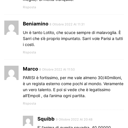
Risposta
Beniamino
8 Ottobre 2022 At 11:31
Un è tanto Lotito, che scuce sempre di malavoglia. È
Sarri che s’è proprio impuntato. Sarri vole Parisi a tutti
i costi.
Risposta
Marco
8 Ottobre 2022 At 11:50
PARISI è fortissimo, per me vale almeno 30/40milioni,
è un regista esterno come pochi al mondo. Veramente
un vero talento. E poi si vede che è legatissimo
all’Empoli , da l’anima ogni partita.
Risposta
Squibb
9 Ottobre 2022 At 20:48
E’ l’anima di questa squadra. 40.00000