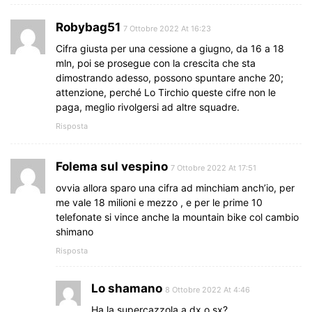
Robybag51
7 Ottobre 2022 At 16:23
Cifra giusta per una cessione a giugno, da 16 a 18
mln, poi se prosegue con la crescita che sta
dimostrando adesso, possono spuntare anche 20;
attenzione, perché Lo Tirchio queste cifre non le
paga, meglio rivolgersi ad altre squadre.
Risposta
Folema sul vespino
7 Ottobre 2022 At 17:51
ovvia allora sparo una cifra ad minchiam anch’io, per
me vale 18 milioni e mezzo , e per le prime 10
telefonate si vince anche la mountain bike col cambio
shimano
Risposta
Lo shamano
8 Ottobre 2022 At 4:46
Ha la supercazzola a dx o sx?