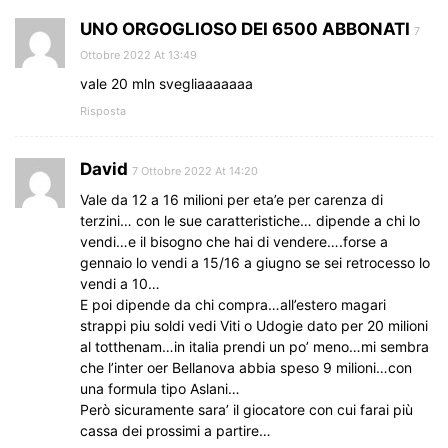
UNO ORGOGLIOSO DEI 6500 ABBONATI
7
Ottobre 2022 At 13:49
vale 20 mln svegliaaaaaaa
Risposta
David
7 Ottobre 2022 At 14:20
Vale da 12 a 16 milioni per eta’e per carenza di
terzini… con le sue caratteristiche… dipende a chi lo
vendi…e il bisogno che hai di vendere….forse a
gennaio lo vendi a 15/16 a giugno se sei retrocesso lo
vendi a 10…
E poi dipende da chi compra…all’estero magari
strappi piu soldi vedi Viti o Udogie dato per 20 milioni
al totthenam…in italia prendi un po’ meno…mi sembra
che l’inter oer Bellanova abbia speso 9 milioni…con
una formula tipo Aslani…
Però sicuramente sara’ il giocatore con cui farai più
cassa dei prossimi a partire…