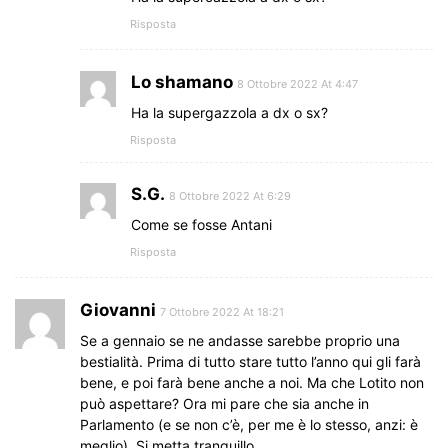
Risposta
Lo shamano
8 Ottobre 2022 At 4:47
Ha la supergazzola a dx o sx?
Risposta
S.G.
8 Ottobre 2022 At 6:29
Come se fosse Antani
Risposta
Giovanni
7 Ottobre 2022 At 18:21
Se a gennaio se ne andasse sarebbe proprio una
bestialità. Prima di tutto stare tutto l’anno qui gli farà
bene, e poi farà bene anche a noi. Ma che Lotito non
può aspettare? Ora mi pare che sia anche in
Parlamento (e se non c’è, per me è lo stesso, anzi: è
meglio). Si metta tranquillo.