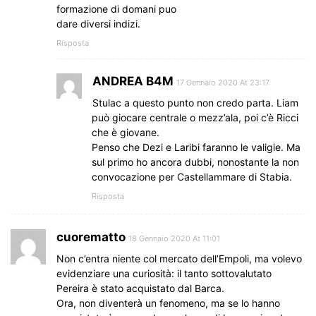
formazione di domani puo
dare diversi indizi.
Risposta
ANDREA B4M
17 Gennaio 2020 At 23:17
Stulac a questo punto non credo parta. Liam
può giocare centrale o mezz’ala, poi c’è Ricci
che è giovane.
Penso che Dezi e Laribi faranno le valigie. Ma
sul primo ho ancora dubbi, nonostante la non
convocazione per Castellammare di Stabia.
Risposta
cuorematto
18 Gennaio 2020 At 11:01
Non c’entra niente col mercato dell’Empoli, ma volevo
evidenziare una curiosità: il tanto sottovalutato
Pereira è stato acquistato dal Barca.
Ora, non diventerà un fenomeno, ma se lo hanno