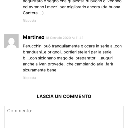
acquistato è segno che qualcosa di buono ci vedono
ed avranno i mezzi per migliorarlo ancora (da buona
Cantera….).
Risposta
Martinez
18 Gennaio 2020 At 11:42
Perucchini può tranquilamente giocare in serie a..con
branduani..e brignoli..portieri stellari per la serie
b….con sicignano mago dei preparatori …auguri
anche a ivan provedel..che cambiando aria..farà
sicuramente bene
Risposta
LASCIA UN COMMENTO