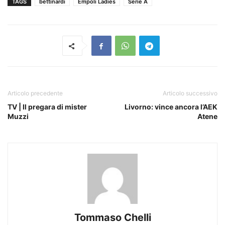
TAGS
bettinardi
Empoli Ladies
Serie A
Articolo precedente
Articolo successivo
TV | Il pregara di mister
Livorno: vince ancora l’AEK
Muzzi
Atene
Tommaso Chelli