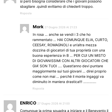
si però bisogna considerare che i giovani possono
sbagliare .quindi evitiamo di chiederli troppo.
Risposta
Mork
27 Giugno 2026 At 21:23
In rosa … anche se vendi i 3 che ho
rammentato … HAI COMUNQUE ELIA, CURTO,
CEESAY, ROMAGNOLI e un’altra mezza
dozzina di giocatori di tua proprietà con una
buona esperienza in B … PER CUI UN MISTO
DI GIOVANISSIMI CON ALTRI GIOCATORI CHE
GIA’ SON TUOI …. Quest’anno devi puntare
maggiormente sui tuoi giovani … direi proprio
come non mai … perchè il monte ingaggi va
diminuito in maniera drastica!!! ………….
Risposta
ENRICO
27 Giugno 2026 At 21:00
Comunque la prima squadra a iniziare e il Benevento il