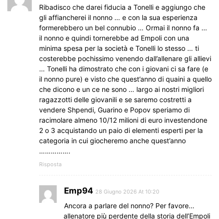
Ribadisco che darei fiducia a Tonelli e aggiungo che
gli affiancherei il nonno … e con la sua esperienza
formerebbero un bel connubio … Ormai il nonno fa …
il nonno e quindi tornerebbe ad Empoli con una
minima spesa per la società e Tonelli lo stesso … ti
costerebbe pochissimo venendo dall’allenare gli allievi
… Tonelli ha dimostrato che con i giovani ci sa fare (e
il nonno pure) e visto che quest’anno di quaini a quello
che dicono e un ce ne sono … largo ai nostri migliori
ragazzotti delle giovanili e se saremo costretti a
vendere Shpendi, Guarino e Popov speriamo di
racimolare almeno 10/12 milioni di euro investendone
2 o 3 acquistando un paio di elementi esperti per la
categoria in cui giocheremo anche quest’anno
…………….
Risposta
Emp94
28 Giugno 2026 At 10:20
Ancora a parlare del nonno? Per favore…
allenatore più perdente della storia dell’Empoli