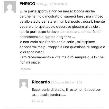
ENRICO
27 Giugno 2026 At 18:17
Sulla parte sportiva non va messo bocca anche
perché hanno dimostrato di saperci fare , ma il tifoso
va allo stadio per stare in un bel posto , possibilmente
vedere uno spettacolo decoroso giocare al calcio ,
quello purtroppo lo devo contestare e non darò mai
riconoscenza a questa dirigenza …
io non vado allo Stadio per la serie , mi dispiace
abbonarmi ma purtroppo e una questione di sangue e
io ci sono nato !
Farò l’abbonamento a vita ma dirò sempre quello che
non mi piace!
Risposta
Riccardo
27 Giugno 2026 At 18:31
Ecco, parla di stadio, il resto non è roba per
te…. lascia perdere….
Risposta