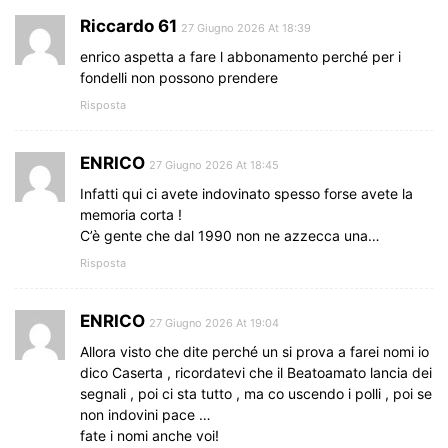
Riccardo 61
27 Giugno 2026 At 18:39
enrico aspetta a fare l abbonamento perché per i
fondelli non possono prendere
Risposta
ENRICO
27 Giugno 2026 At 18:45
Infatti qui ci avete indovinato spesso forse avete la
memoria corta !
C’è gente che dal 1990 non ne azzecca una…
Risposta
ENRICO
27 Giugno 2026 At 19:04
Allora visto che dite perché un si prova a farei nomi io
dico Caserta , ricordatevi che il Beatoamato lancia dei
segnali , poi ci sta tutto , ma co uscendo i polli , poi se
non indovini pace …
fate i nomi anche voi!