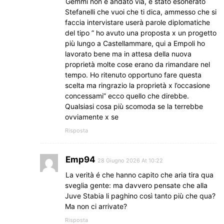
Gemmi non è andato via, è stato esonerato
Stefanelli che vuoi che ti dica, ammesso che si
faccia intervistare userà parole diplomatiche
del tipo ” ho avuto una proposta x un progetto
più lungo a Castellammare, qui a Empoli ho
lavorato bene ma in attesa della nuova
proprietà molte cose erano da rimandare nel
tempo. Ho ritenuto opportuno fare questa
scelta ma ringrazio la proprietà x l’occasione
concessami” ecco quello che direbbe.
Qualsiasi cosa più scomoda se la terrebbe
ovviamente x se
Risposta
Emp94
28 Giugno 2026 At 10:22
La verità é che hanno capito che aria tira qua
sveglia gente: ma davvero pensate che alla
Juve Stabia li paghino così tanto più che qua?
Ma non ci arrivate?
Risposta