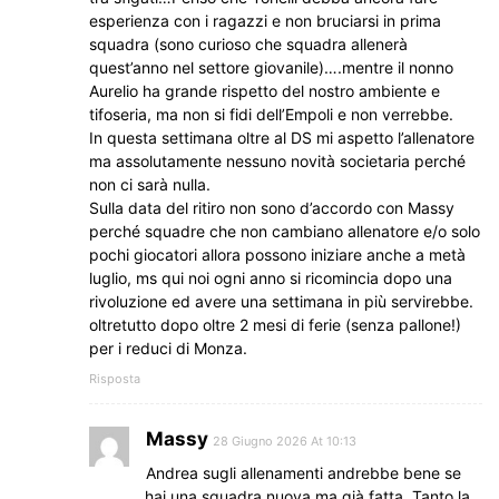
esperienza con i ragazzi e non bruciarsi in prima
squadra (sono curioso che squadra allenerà
quest’anno nel settore giovanile)….mentre il nonno
Aurelio ha grande rispetto del nostro ambiente e
tifoseria, ma non si fidi dell’Empoli e non verrebbe.
In questa settimana oltre al DS mi aspetto l’allenatore
ma assolutamente nessuno novità societaria perché
non ci sarà nulla.
Sulla data del ritiro non sono d’accordo con Massy
perché squadre che non cambiano allenatore e/o solo
pochi giocatori allora possono iniziare anche a metà
luglio, ms qui noi ogni anno si ricomincia dopo una
rivoluzione ed avere una settimana in più servirebbe.
oltretutto dopo oltre 2 mesi di ferie (senza pallone!)
per i reduci di Monza.
Risposta
Massy
28 Giugno 2026 At 10:13
Andrea sugli allenamenti andrebbe bene se
hai una squadra nuova ma già fatta. Tanto la