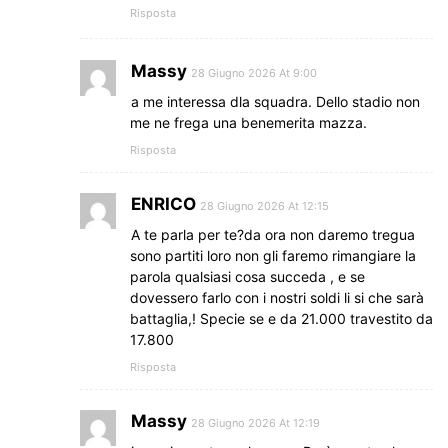
Risposta
Massy
28 Giugno 2026 At 9:00
a me interessa dla squadra. Dello stadio non
me ne frega una benemerita mazza.
Risposta
ENRICO
28 Giugno 2026 At 12:15
A te parla per te?da ora non daremo tregua
sono partiti loro non gli faremo rimangiare la
parola qualsiasi cosa succeda , e se
dovessero farlo con i nostri soldi li si che sarà
battaglia,! Specie se e da 21.000 travestito da
17.800
Risposta
Massy
28 Giugno 2026 At 12:19