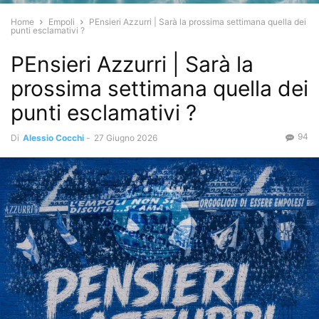
Home
Empoli
PEnsieri Azzurri | Sarà la prossima settimana quella dei
punti esclamativi ?
PEnsieri Azzurri | Sarà la
prossima settimana quella dei
punti esclamativi ?
94
Di
Alessio Cocchi
-
27 Giugno 2026