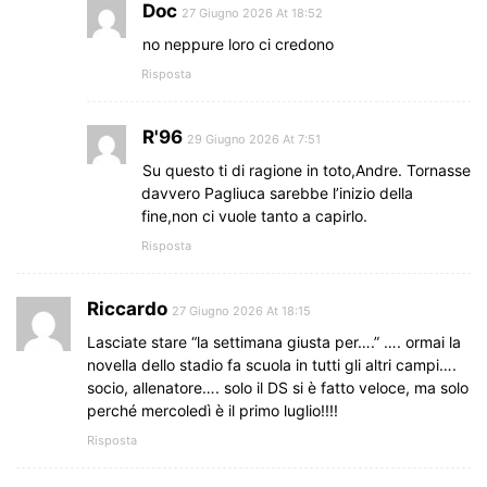
Doc
27 Giugno 2026 At 18:52
no neppure loro ci credono
Risposta
R'96
29 Giugno 2026 At 7:51
Su questo ti di ragione in toto,Andre. Tornasse
davvero Pagliuca sarebbe l’inizio della
fine,non ci vuole tanto a capirlo.
Risposta
Riccardo
27 Giugno 2026 At 18:15
Lasciate stare “la settimana giusta per….” …. ormai la
novella dello stadio fa scuola in tutti gli altri campi….
socio, allenatore…. solo il DS si è fatto veloce, ma solo
perché mercoledì è il primo luglio!!!!
Risposta