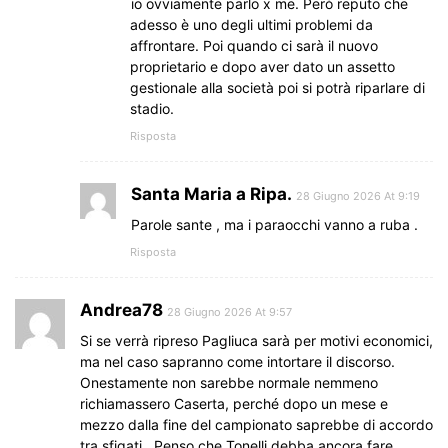
io ovviamente parlo x me. Però reputo che
adesso è uno degli ultimi problemi da
affrontare. Poi quando ci sarà il nuovo
proprietario e dopo aver dato un assetto
gestionale alla società poi si potrà riparlare di
stadio.
Risposta
Santa Maria a Ripa.
28 Giugno 2026 At 9:19
Parole sante , ma i paraocchi vanno a ruba .
Risposta
Andrea78
28 Giugno 2026 At 9:57
Si se verrà ripreso Pagliuca sarà per motivi economici,
ma nel caso sapranno come intortare il discorso.
Onestamente non sarebbe normale nemmeno
richiamassero Caserta, perché dopo un mese e
mezzo dalla fine del campionato saprebbe di accordo
tra sfigati…Penso che Tonelli debba ancora fare