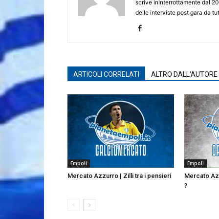
scrive ininterrottamente dal 20
delle interviste post gara da tut
ARTICOLI CORRELATI
ALTRO DALL'AUTORE
Empoli
Empoli
Mercato Azzurro | Zilli tra i pensieri
Mercato Azz
?