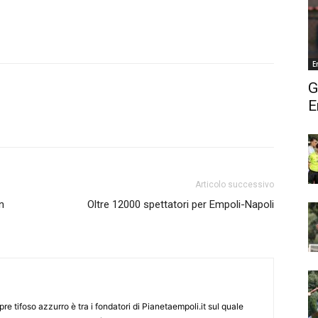
E
G
E
Articolo successivo
n
Oltre 12000 spettatori per Empoli-Napoli
re tifoso azzurro è tra i fondatori di Pianetaempoli.it sul quale