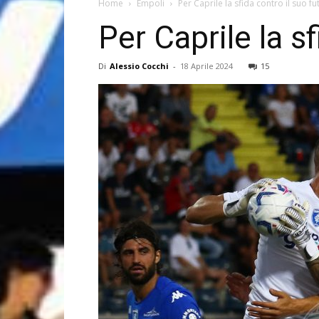
Home
Empoli
Per Caprile la sfida contro il suo fu
Per Caprile la sf
Di
Alessio Cocchi
-
18 Aprile 2024
15