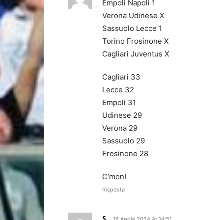
Empoli Napoli 1
Verona Udinese X
Sassuolo Lecce 1
Torino Frosinone X
Cagliari Juventus X
Cagliari 33
Lecce 32
Empoli 31
Udinese 29
Verona 29
Sassuolo 29
Frosinone 28
C’mon!
Risposta
S
18 Aprile 2024 At 14:51