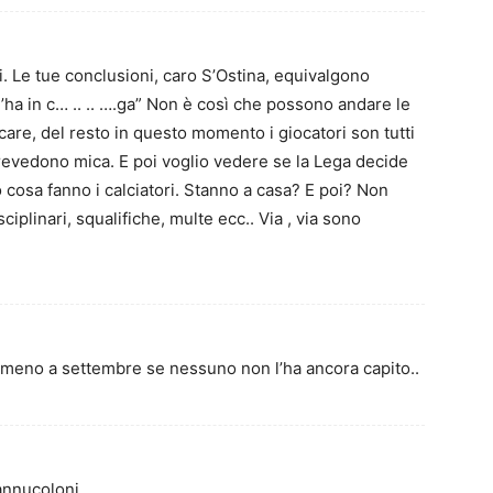
. Le tue conclusioni, caro S’Ostina, equivalgono
l’ha in c… .. .. ….ga” Non è così che possono andare le
care, del resto in questo momento i giocatori son tutti
prevedono mica. E poi voglio vedere se la Lega decide
 cosa fanno i calciatori. Stanno a casa? E poi? Non
ciplinari, squalifiche, multe ecc.. Via , via sono
mmeno a settembre se nessuno non l’ha ancora capito..
piannucoloni,