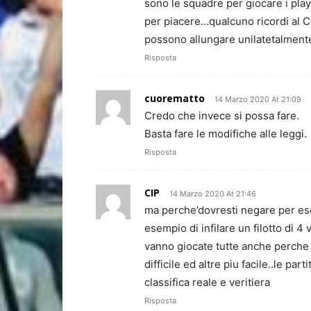
sono le squadre per giocare i pla
per piacere…qualcuno ricordi al Co
possono allungare unilatetalment
Risposta
cuorematto
14 Marzo 2020 At 21:09
Credo che invece si possa fare.
Basta fare le modifiche alle leggi.
Risposta
CIP
14 Marzo 2020 At 21:46
ma perche’dovresti negare per es
esempio di infilare un filotto di 4 
vanno giocate tutte anche perche
difficile ed altre piu facile..le pa
classifica reale e veritiera
Risposta