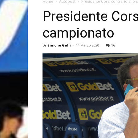
Home
Autopost
Presidente Corsi contrario allo 
Presidente Corsi
campionato
Di
Simone Galli
-
14 Marzo 2020
16