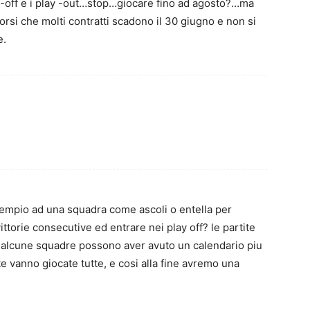
y-off e i play -out…stop…giocare fino ad agosto?…ma
rsi che molti contratti scadono il 30 giugno e non si
e.
empio ad una squadra come ascoli o entella per
vittorie consecutive ed entrare nei play off? le partite
 alcune squadre possono aver avuto un calendario piu
rtite vanno giocate tutte, e cosi alla fine avremo una