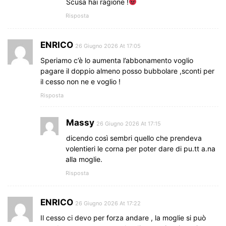
Scusa hai ragione !
Risposta
ENRICO
26 Giugno 2026 At 17:05
Speriamo c’è lo aumenta l’abbonamento voglio
pagare il doppio almeno posso bubbolare ,sconti per
il cesso non ne e voglio !
Risposta
Massy
26 Giugno 2026 At 17:15
dicendo così sembri quello che prendeva
volentieri le corna per poter dare di pu.tt a.na
alla moglie.
Risposta
ENRICO
26 Giugno 2026 At 17:22
Il cesso ci devo per forza andare , la moglie si può