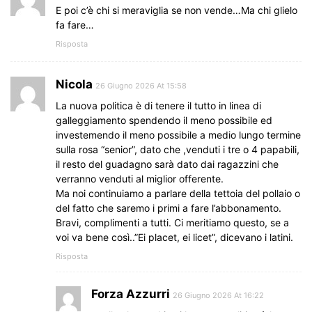
E poi c’è chi si meraviglia se non vende…Ma chi glielo
fa fare…
Risposta
Nicola
26 Giugno 2026 At 15:58
La nuova politica è di tenere il tutto in linea di
galleggiamento spendendo il meno possibile ed
investemendo il meno possibile a medio lungo termine
sulla rosa “senior”, dato che ,venduti i tre o 4 papabili,
il resto del guadagno sarà dato dai ragazzini che
verranno venduti al miglior offerente.
Ma noi continuiamo a parlare della tettoia del pollaio o
del fatto che saremo i primi a fare l’abbonamento.
Bravi, complimenti a tutti. Ci meritiamo questo, se a
voi va bene così..”Ei placet, ei licet”, dicevano i latini.
Risposta
Forza Azzurri
26 Giugno 2026 At 16:22