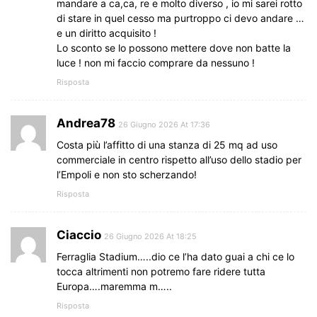
mandare a ca,ca, re e molto diverso , io mi sarei rotto
di stare in quel cesso ma purtroppo ci devo andare …
e un diritto acquisito !
Lo sconto se lo possono mettere dove non batte la
luce ! non mi faccio comprare da nessuno !
Risposta
Andrea78
26 Giugno 2026 At 17:36
Costa più l’affitto di una stanza di 25 mq ad uso
commerciale in centro rispetto all’uso dello stadio per
l’Empoli e non sto scherzando!
Risposta
Ciaccio
26 Giugno 2026 At 18:25
Ferraglia Stadium…..dio ce l’ha dato guai a chi ce lo
tocca altrimenti non potremo fare ridere tutta
Europa….maremma m…..
Risposta