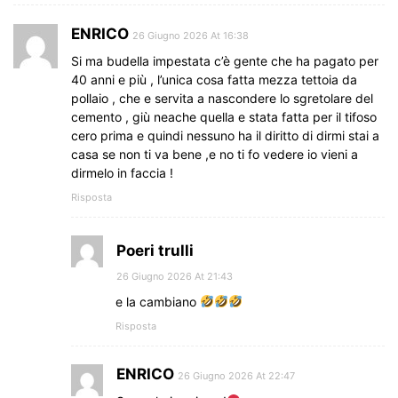
ENRICO
26 Giugno 2026 At 16:38
Si ma budella impestata c’è gente che ha pagato per
40 anni e più , l’unica cosa fatta mezza tettoia da
pollaio , che e servita a nascondere lo sgretolare del
cemento , giù neache quella e stata fatta per il tifoso
cero prima e quindi nessuno ha il diritto di dirmi stai a
casa se non ti va bene ,e no ti fo vedere io vieni a
dirmelo in faccia !
Risposta
Poeri trulli
26 Giugno 2026 At 21:43
e la cambiano
Risposta
ENRICO
26 Giugno 2026 At 22:47