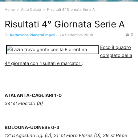
Home
Altro Calcio
Risultati 4° Giornata Serie A
Risultati 4° Giornata Serie A
0
Di
Redazione PianetaEmpoli
-
24 Settembre 2008
Ecco il quadro
completo della
4ª giornata con risultati e marcatori
:
ATALANTA-CAGLIARI 1-0
34′ st Floccari (A)
BOLOGNA-UDINESE 0-3
13′ D’Agostino rig. (U), 21′ pt Floro Flores (U), 29′ st Pepe