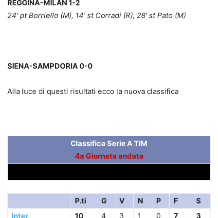
REGGINA-MILAN 1-2
24′ pt Borriello (M), 14′ st Corradi (R), 28′ st Pato (M)
SIENA-SAMPDORIA 0-0
Alla luce di questi risultati ecco la nuova classifica
Classifica Serie A TIM
4a Giornata andata
P.ti
G
V
N
P
F
S
Inter
10
4
3
1
0
7
3