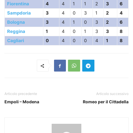
Fiorentina
4
4
1
1
2
3
6
Sampdoria
3
4
0
3
1
2
4
Bologna
3
4
1
0
3
2
6
Reggina
1
4
0
1
3
3
8
Cagliari
0
4
0
0
4
1
8
Articolo precedente
Articolo successivo
Empoli – Modena
Romeo per il Cittadella