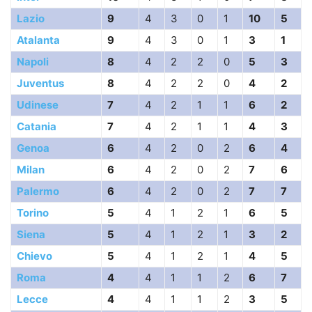
Lazio
9
4
3
0
1
10
5
Atalanta
9
4
3
0
1
3
1
Napoli
8
4
2
2
0
5
3
Juventus
8
4
2
2
0
4
2
Udinese
7
4
2
1
1
6
2
Catania
7
4
2
1
1
4
3
Genoa
6
4
2
0
2
6
4
Milan
6
4
2
0
2
7
6
Palermo
6
4
2
0
2
7
7
Torino
5
4
1
2
1
6
5
Siena
5
4
1
2
1
3
2
Chievo
5
4
1
2
1
4
5
Roma
4
4
1
1
2
6
7
Lecce
4
4
1
1
2
3
5