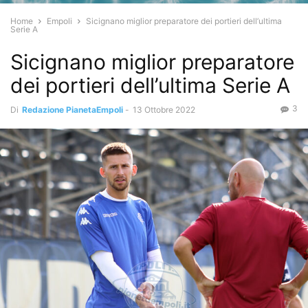
Home
Empoli
Sicignano miglior preparatore dei portieri dell’ultima
Serie A
Sicignano miglior preparatore
dei portieri dell’ultima Serie A
3
Di
Redazione PianetaEmpoli
-
13 Ottobre 2022