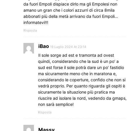
da fuori Empoli dispiace dirlo ma gli Empolesi non
amano un gran che i colori azzurri di circa 8mila
abbonati più della metà arrivano da fuori Empoli…
informatevi!!!
Risposta
iBao
19 Luglio 2024 At 23:14
Il sole sorge ad est e tramonta ad ovest
quindi, considerando che la sud è un po’ a
sud est forse il sole potrà dare un po’ fastidio
ma sicuramente meno che in maratona e,
considerando le coperture, confido che non si
vedrà proprio. Per quanto riguarda gli ospiti è
sicuramente la situazione più pratica ma
riuscire ad isolare la nord, vedendo da gmaps,
non sarà semplice!
Risposta
Massy