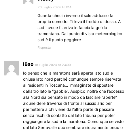
20 Luglio 2024 At 1:14
Guarda checin inverno il sole addosso fa
proprio comodo. Ti leva il freddo di dosso. A
sud invece ti arriva in faccia la gelida
tramontana. Dal punto di vista meteorologico
sud è il punto peggiore
Risposta
iBao
19 Luglio 2024 At 23:00
Io penso che la maratona sarà aperta lato sud e
chiusa lato nord perché comunque sempre riservata
ai residenti in Toscana… immaginate di spostare
dall’altro lato le “gabbie”. Auspico inoltre che l’accesso
alla Nord sia pensato in modo da lasciare “aperte”
alcune delle traverse di fronte al sussidiario per
permettere a chi viene dall’altra parte di passare
senza rischi di contatto dal lato tribuna per poter
raggiungere la sud e la maratona. Comunque se visto
dal lato Serravalle può sembrare sicuramente peggio