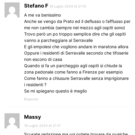
Stefano F
19 Luglio 2024 At 21:15
A me va benissimo
Anche se vengo da Prato ed il deflusso o l’afflusso per
me non cambia (sempre nel mezzo agli ospiti sono)
Trovo però un po troppo semplice dire che gli ospiti
vanno a parcheggiare al Serravalle
E gli empolesi che vogliono andare in maratona allora
Oppure i residenti di Serravalle secondo che tifoserie
non escono di casa
Quando si fa un parcheggio agli ospiti si chiude la
zona pedonale come fanno a Firenze per esempio
Come fanno a chiusure Serravalle senza imprigionare
i residenti ?
Se mi spiegano questo è meglio
Risposta
Massy
19 Luglio 2024 At 21:17
Scusate redazione ma voi potete trovare da qualche