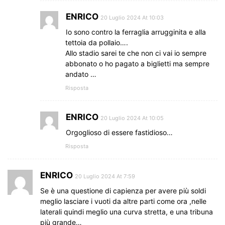
ENRICO
20 Luglio 2024 At 10:03
Io sono contro la ferraglia arrugginita e alla
tettoia da pollaio….
Allo stadio sarei te che non ci vai io sempre
abbonato o ho pagato a biglietti ma sempre
andato …
Risposta
ENRICO
20 Luglio 2024 At 10:05
Orgoglioso di essere fastidioso…
Risposta
ENRICO
20 Luglio 2024 At 7:59
Se è una questione di capienza per avere più soldi
meglio lasciare i vuoti da altre parti come ora ,nelle
laterali quindi meglio una curva stretta, e una tribuna
più grande…