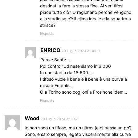
destinati a fare la stessa fine. Ai veri tifosi
piace tutto ciò? O ragionano perchè vengono
allo stadio se c’è il clima ideale e la squadra a
strisce?
Risposta
ENRICO
20 Luglio 2024 At 10:10
Parole Sante …
Poi contro l’Udinese siamo in 6.000
In uno stadio da 18.600….
I tifoso vuole il bene e il bene è una curva a
misura Empoli …
O a Torino sono coglioni a Frosinone idem…
Risposta
Wood
20 Luglio 2024 At 6:47
Io non sono un tifoso, ma un ultras (e ci passa un po’).
Sono, e sarò sempre, legato visceralmente alla curva