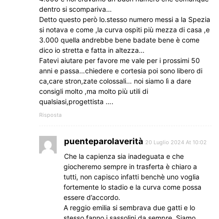
dentro si scompariva…
Detto questo però lo.stesso numero messi a la Spezia
si notava e come ,la curva ospiti più mezza di casa ,e
3.000 quella andrebbe bene badate bene è come
dico io stretta e fatta in altezza…
Fatevi aiutare per favore me vale per i prossimi 50
anni e passa…chiedere e cortesia poi sono libero di
ca,care stron,zate colossali… noi siamo lì a dare
consigli molto ,ma molto più utili di
qualsiasi,progettista ….
Risposta
puenteparolaverità
20 Luglio 2024 At 10:02
Che la capienza sia inadeguata e che
giocheremo sempre in trasferta è chiaro a
tutti, non capisco infatti benchè uno voglia
fortemente lo stadio e la curva come possa
essere d’accordo.
A reggio emilia si sembrava due gatti e lo
stesso fanno i sassolini da sempre. Siamo