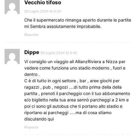
Vecchio tifoso
20 Luglio 2024 At 0:34
Che il supermercato rimanga aperto durante le partite
mi Sembra assolutamente improbabile.
Risposta
Dippe
20 Luglio 2024 At 0:45
Vi consiglio un viaggio all AllianzRiviera a Nizza per
vedere come funziona uno stadio moderno , fuori e
dentro .
C è di tutto in ogni settore , bar , aree giochi per
ragazzi , pub , negozi ….di tutto prima della della
partita , prenoti il parcheggio con il tuo abbonamento
e/o biglietto nella tua area sennò parcheggi a 2 km e
poi ci sono gli autobus che ti portano allo stadio e
riportano ai parcheggi …..ma di cosa stiamo
discutendo qui
Risposta