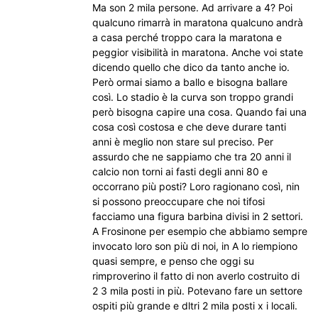
Ma son 2 mila persone. Ad arrivare a 4? Poi
qualcuno rimarrà in maratona qualcuno andrà
a casa perché troppo cara la maratona e
peggior visibilità in maratona. Anche voi state
dicendo quello che dico da tanto anche io.
Però ormai siamo a ballo e bisogna ballare
così. Lo stadio è la curva son troppo grandi
però bisogna capire una cosa. Quando fai una
cosa così costosa e che deve durare tanti
anni è meglio non stare sul preciso. Per
assurdo che ne sappiamo che tra 20 anni il
calcio non torni ai fasti degli anni 80 e
occorrano più posti? Loro ragionano così, nin
si possono preoccupare che noi tifosi
facciamo una figura barbina divisi in 2 settori.
A Frosinone per esempio che abbiamo sempre
invocato loro son più di noi, in A lo riempiono
quasi sempre, e penso che oggi su
rimproverino il fatto di non averlo costruito di
2 3 mila posti in più. Potevano fare un settore
ospiti più grande e dltri 2 mila posti x i locali.