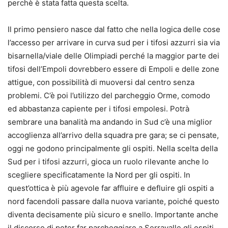
perchè è stata fatta questa scelta.
Il primo pensiero nasce dal fatto che nella logica delle cose
l’accesso per arrivare in curva sud per i tifosi azzurri sia via
bisarnella/viale delle Olimpiadi perché la maggior parte dei
tifosi dell’Empoli dovrebbero essere di Empoli e delle zone
attigue, con possibilità di muoversi dal centro senza
problemi. C’è poi l’utilizzo del parcheggio Orme, comodo
ed abbastanza capiente per i tifosi empolesi. Potrà
sembrare una banalità ma andando in Sud c’è una miglior
accoglienza all’arrivo della squadra pre gara; se ci pensate,
oggi ne godono principalmente gli ospiti. Nella scelta della
Sud per i tifosi azzurri, gioca un ruolo rilevante anche lo
scegliere specificatamente la Nord per gli ospiti. In
quest’ottica è più agevole far affluire e defluire gli ospiti a
nord facendoli passare dalla nuova variante, poiché questo
diventa decisamente più sicuro e snello. Importante anche
il discorso di poter far parcheggiare a Serravalle gli ospiti