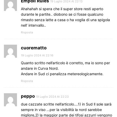
Empoli Rules
19 Luglio 2024 At 22:13
Ahahahah si spera che il super store resti aperto
durante le partite.. diobono se ci fosse qualcuno
rimasto senza latte a casa o ha voglia di una spigola
nell’ intervallo..
Risposta
cuorematto
19 Luglio 2024 At 22:16
Quanto scritto nell’articolo è corretto, ma io sono per
andare in Curva Nord.
Andare in Sud ci penalizza metereologicamente.
Risposta
peppo
19 Luglio 2024 At 22:23
due cazzate scritte nell’articolo….1) in Sud ll sole sarà
sempre in viso …per la visibilità la nord sarebbe
migliore,2) la maggior parte dei tifosi azzurri vengono