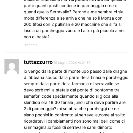
parte quanti posti contiene in parcheggio orne e
quanti quello Serravalle? Perché a me sembra ci sia
molta differenza e se arriva che ne so il Monza con
200 tifosi con 2 pullman e 20 macchine che si fa si
lascia un parcheggio vuoto e l altro più piccolo a noi
non ci basta?
Risposta
tuttazzurro
19 Luglio 2024 At 21:30
io vengo dalla parte di montelupo passo dalle draghe
di fibbiana sbuco dalla parte della tinaia e parcheggio
sempre dalla parte della farmacia di serravalle se
devo sorbirmi la statale dal ponte di pontorme tra
semafori code specialmente quando si gioca alla
slendida ora 18,30 feriale ,uno i che deve partire alle
2 di pomeriggio? mi sembra che parcheggi ce ne
siano pochini in confronto al serravalle,come al solito
ricordatevi i cambiamenti non sono mai belli come ci
si immagina,io fossi di serravalle sarei dimorto