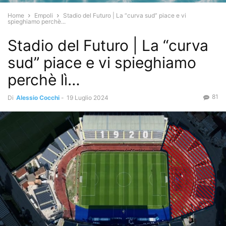
Home
Empoli
Stadio del Futuro | La “curva sud” piace e vi
spieghiamo perchè...
Stadio del Futuro | La “curva
sud” piace e vi spieghiamo
perchè lì…
81
Di
Alessio Cocchi
-
19 Luglio 2024