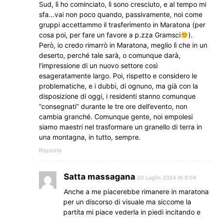
Sud, lì ho cominciato, lì sono cresciuto, e al tempo mi
sfa…vai non poco quando, passivamente, noi come
gruppi accettammo il trasferimento in Maratona (per
cosa poi, per fare un favore a p.zza Gramsci
).
Però, io credo rimarrò in Maratona, meglio lì che in un
deserto, perché tale sarà, o comunque darà,
l’impressione di un nuovo settore così
esageratamente largo. Poi, rispetto e considero le
problematiche, e i dubbi, di ognuno, ma già con la
disposizione di oggi, i residenti stanno comunque
“consegnati” durante le tre ore dell’evento, non
cambia granché. Comunque gente, noi empolesi
siamo maestri nel trasformare un granello di terra in
una montagna, in tutto, sempre.
Risposta
Satta massagana
20 Luglio 2024 At 9:04
Anche a me piacerebbe rimanere in maratona
per un discorso di visuale ma siccome la
partita mi piace vederla in piedi incitando e