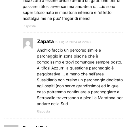
incazzato a essere chiuso dentro un gabbione per far
passare i tifosi avversari.ma andate a c……io sono
super tifoso nato in maratona inferiore e l’effetto
nostalgia me ne puo’ fregar di meno!
Risposta
Zapata
19 Luglio 2024 At 22:43
Anch’io faccio un percorso simile e
parcheggio in zona piscina che è
comodissimo e trovi comunque sempre posto.
Ai tifosi Azzurri la questione parcheggio è
peggiorativa…. a meno che nell’area
Sussidiario non creino un parcheggio dedicato
agli ospiti (non serve grandissimo) ed in quel
caso potremmo continuare a parcheggiare a
Serravalle traversando a piedi la Maratona per
andare nella Sud
Risposta