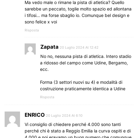
Ma vedo male o rimane la pista di atletica? Quello
sarebbe un peccato, toglie molto spazio ed allontana
i tifosi… ma forse sbaglio io. Comunque bel design e
sono felice x voi
Risposta
Zapata
20 Luglio 2024 At 12:42
No no, nessuna pista di atletica. Intero stadio
a ridosso del campo come Udine, Bergamo,
ecc.
Forma (3 settori nuovi su 4) e modalità di
costruzione praticamente identica a Udine
Risposta
ENRICO
20 Luglio 2024 At 6:10
Vi consiglio di chiedere perché 4.000 sono tanti
perché chi è stato a Reggio Emilia la curva ospiti e di
4.000 e noi eravamo un buon numero che comunque