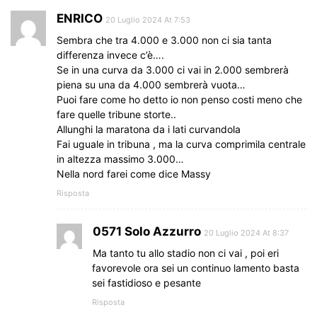
ENRICO
20 Luglio 2024 At 7:53
Sembra che tra 4.000 e 3.000 non ci sia tanta
differenza invece c’è….
Se in una curva da 3.000 ci vai in 2.000 sembrerà
piena su una da 4.000 sembrerà vuota…
Puoi fare come ho detto io non penso costi meno che
fare quelle tribune storte..
Allunghi la maratona da i lati curvandola
Fai uguale in tribuna , ma la curva comprimila centrale
in altezza massimo 3.000…
Nella nord farei come dice Massy
Risposta
0571 Solo Azzurro
20 Luglio 2024 At 8:37
Ma tanto tu allo stadio non ci vai , poi eri
favorevole ora sei un continuo lamento basta
sei fastidioso e pesante
Risposta