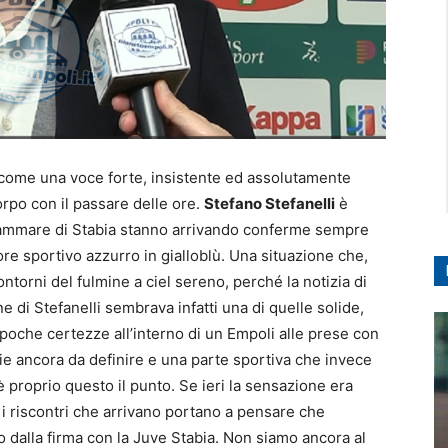
a come una voce forte, insistente ed assolutamente
po con il passare delle ore.
Stefano Stefanelli
è
llammare di Stabia stanno arrivando conferme sempre
ore sportivo azzurro in gialloblù. Una situazione che,
ontorni del fulmine a ciel sereno, perché la notizia di
ne di Stefanelli sembrava infatti una di quelle solide,
oche certezze all’interno di un Empoli alle prese con
ie ancora da definire e una parte sportiva che invece
 proprio questo il punto. Se ieri la sensazione era
i i riscontri che arrivano portano a pensare che
 dalla firma con la Juve Stabia. Non siamo ancora al