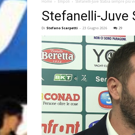
Home
Empoli
Stefanelli-Juve Stabia sempre più vi
Stefanelli-Juve 
Di
Stefano Scarpetti
-
23 Giugno 2026
29