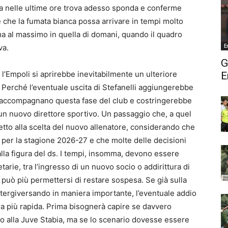
rsa nelle ultime ore trova adesso sponda e conferme
e che la fumata bianca possa arrivare in tempi molto
 ma al massimo in quella di domani, quando il quadro
E
va.
G
l’Empoli si aprirebbe inevitabilmente un ulteriore
E
 Perché l’eventuale uscita di Stefanelli aggiungerebbe
ià accompagnano questa fase del club e costringerebbe
 un nuovo direttore sportivo. Un passaggio che, a quel
etto alla scelta del nuovo allenatore, considerando che
per la stagione 2026-27 e che molte delle decisioni
lla figura del ds. I tempi, insomma, devono essere
etarie, tra l’ingresso di un nuovo socio o addirittura di
 può più permettersi di restare sospesa. Se già sulla
a tergiversando in maniera importante, l’eventuale addio
a più rapida. Prima bisognerà capire se davvero
io alla Juve Stabia, ma se lo scenario dovesse essere