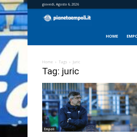
giovedì, Agosto 6, 2026
PianetaEmpoli
HOME
EMPO
Home
Tags
Juric
Tag: juric
Empoli