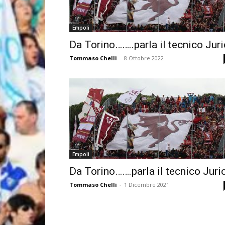
Empoli
Da Torino……..parla il tecnico Juri
Tommaso Chelli
-
8 Ottobre 2022
Empoli
Da Torino…….parla il tecnico Juri
Tommaso Chelli
-
1 Dicembre 2021