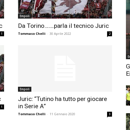
Empoli
c
Da Torino…….parla il tecnico Juric
Tommaso Chelli
-
30 Aprile 2022
1
2
E
G
E
Empoli
c
Juric: “Tutino ha tutto per giocare
in Serie A”
1
Tommaso Chelli
-
11 Gennaio 2020
3