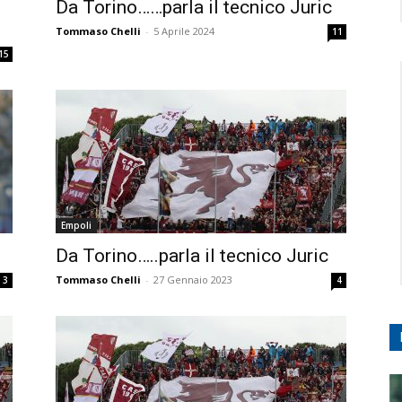
Da Torino……parla il tecnico Juric
Tommaso Chelli
-
5 Aprile 2024
11
15
Empoli
Da Torino…..parla il tecnico Juric
Tommaso Chelli
-
27 Gennaio 2023
3
4