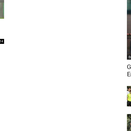
14
E
G
E