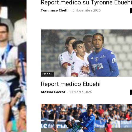
Report medico su Tyronne Ebueh
Tommaso Chelli
-
3 Novembre 2025
Empoli
Report medico Ebuehi
Alessio Cocchi
-
18 Marzo 2024