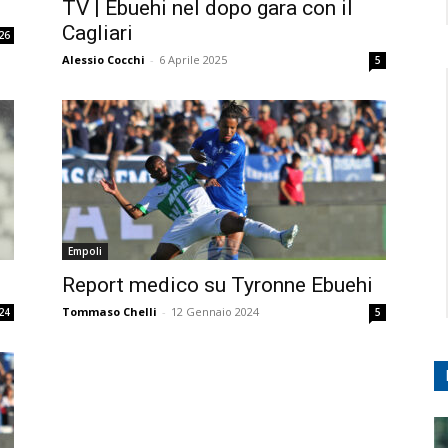
i
TV | Ebuehi nel dopo gara con il
Cagliari
26
Alessio Cocchi
-
6 Aprile 2025
5
Empoli
Report medico su Tyronne Ebuehi
Tommaso Chelli
-
12 Gennaio 2024
24
5