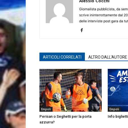
Alessio Cocchi
Giornalista pubblicista, da semp
scrive ininterrottamente dal 20
delle interviste post gara da tut
ARTICOLI CORRELATI
ALTRO DALL'AUTORE
Empoli
Empoli
Perisan o Seghetti per la porta
Info bigliett
azzurra?