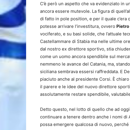
C’è però un aspetto che va evidenziato in un 
ancora essere mutevole. La figura di quell’al
di fatto in pole position, e per il quale c’er
potesse arrivare l’investitura, ovvero
Pietro
vociferato, e su basi solide, che l’attuale t
Castellammare di Stabia ma nelle ultime or
dal nostro ex direttore sportivo, stia chiude
come un uomo ancora spendibile sul mercato
nemmeno le avance del Catania, ma, stando ad
siciliana sembrava essersi raffreddata. E D
piaciuto anche al presidente Corsi. È chiar
il parere e le idee del nuovo direttore sport
assolutamente restare spendibile, valutabile
Detto questo, nel lotto di quello che ad oggi
continuare a tenere dentro anche i nomi di A
possa emergere qualcosa di nuovo, perché il