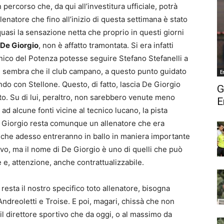
percorso che, da qui all’investitura ufficiale, potrà
lenatore che fino all’inizio di questa settimana è stato
a quasi la sensazione netta che proprio in questi giorni
 De Giorgio
, non è affatto tramontata. Si era infatti
ecnico del Potenza potesse seguire Stefano Stefanelli a
e sembra che il club campano, a questo punto guidato
E
ndo con Stellone. Questo, di fatto, lascia De Giorgio
G
. Su di lui, peraltro, non sarebbero venute meno
E
 alcune fonti vicine al tecnico lucano, la pista
e Giorgio resta comunque un allenatore che era
o che adesso entreranno in ballo in maniera importante
ivo, ma il nome di De Giorgio è uno di quelli che può
 e, attenzione, anche contrattualizzabile.
 resta il nostro specifico toto allenatore, bisogna
ndreoletti e Troise. E poi, magari, chissà che non
 direttore sportivo che da oggi, o al massimo da