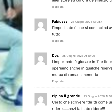
allenatore su cui ora c’è silenzio 
Risposta
Fabiusss
25 Giugno 2026 At 9:54
l’importante è che si cominci ad a
tutto
Risposta
Doc
25 Giugno 2026 At 10:00
l importante è giocare in 11 e fin
speriamo anche in qualche riserva
mutua di romana memoria
Risposta
Pipino il grande
25 Giugno 2026 At 10
Certo che scrivere “diritti come un
ridere……anzi fa tanto ridere!!!