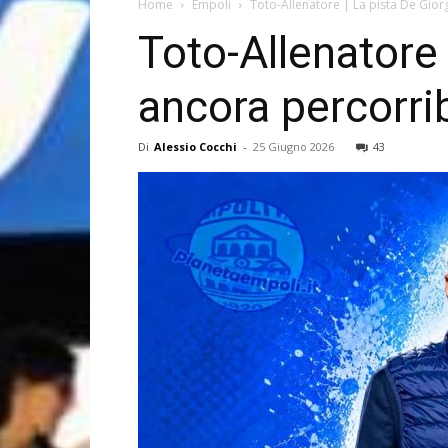
Home
Empoli
Toto-Allenatore | La pista De Gior
Toto-Allenatore
ancora percorrib
Di
Alessio Cocchi
-
25 Giugno 2026
43