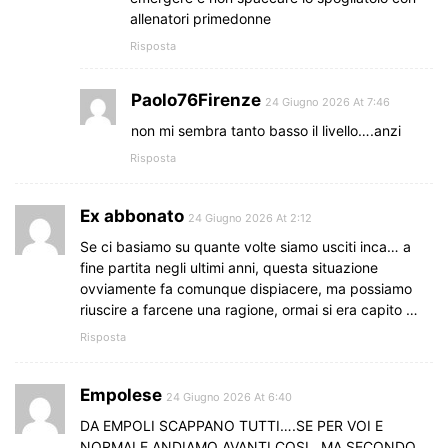
allenatori primedonne
Risposta
Paolo76Firenze
24 Giugno 2026 At 7:46
non mi sembra tanto basso il livello….anzi
Risposta
Ex abbonato
24 Giugno 2026 At 2:12
Se ci basiamo su quante volte siamo usciti inca… a
fine partita negli ultimi anni, questa situazione
ovviamente fa comunque dispiacere, ma possiamo
riuscire a farcene una ragione, ormai si era capito …
Risposta
Empolese
24 Giugno 2026 At 6:40
DA EMPOLI SCAPPANO TUTTI….SE PER VOI E
NORMALE ANDIAMO AVANTI COSI…MA SECONDO