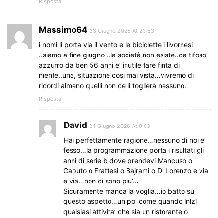
Risposta
Massimo64
23 Giugno 2026 At 23:53
i nomi li porta via il vento e le biciclette i livornesi
..siamo a fine giugno ..la società non esiste..da tifoso
azzurro da ben 56 anni e’ inutile fare finta di
niente..una, situazione così mai vista…vivremo di
ricordi almeno quelli non ce li toglierà nessuno.
Risposta
David
24 Giugno 2026 At 0:03
Hai perfettamente ragione…nessuno di noi e’
fesso…la programmazione porta i risultati gli
anni di serie b dove prendevi Mancuso o
Caputo o Frattesi o Bajrami o Di Lorenzo e via
e via…non ci sono piu’…
Sicuramente manca la voglia…io batto su
questo aspetto…un po’ come quando inizi
qualsiasi attivita’ che sia un ristorante o