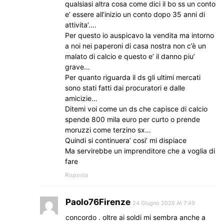
qualsiasi altra cosa come dici il bo ss un conto
e’ essere all’inizio un conto dopo 35 anni di
attivita’….
Per questo io auspicavo la vendita ma intorno
a noi nei paperoni di casa nostra non c’è un
malato di calcio e questo e’ il danno piu’
grave…
Per quanto riguarda il ds gli ultimi mercati
sono stati fatti dai procuratori e dalle
amicizie…
Ditemi voi come un ds che capisce di calcio
spende 800 mila euro per curto o prende
moruzzi come terzino sx…
Quindi si continuera’ cosi’ mi dispiace
Ma servirebbe un imprenditore che a voglia di
fare
Risposta
Paolo76Firenze
24 Giugno 2026 At 7:49
concordo . oltre ai soldi mi sembra anche a