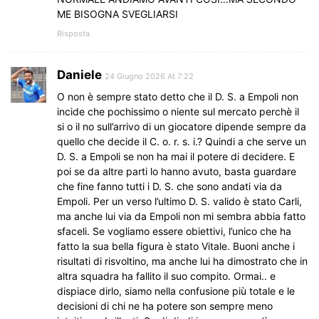
ME BISOGNA SVEGLIARSI
Risposta
Daniele
24 Giugno 2026 At 7:22
O non è sempre stato detto che il D. S. a Empoli non
incide che pochissimo o niente sul mercato perchè il
si o il no sull’arrivo di un giocatore dipende sempre da
quello che decide il C. o. r. s. i.? Quindi a che serve un
D. S. a Empoli se non ha mai il potere di decidere. E
poi se da altre parti lo hanno avuto, basta guardare
che fine fanno tutti i D. S. che sono andati via da
Empoli. Per un verso l’ultimo D. S. valido è stato Carli,
ma anche lui via da Empoli non mi sembra abbia fatto
sfaceli. Se vogliamo essere obiettivi, l’unico che ha
fatto la sua bella figura è stato Vitale. Buoni anche i
risultati di risvoltino, ma anche lui ha dimostrato che in
altra squadra ha fallito il suo compito. Ormai.. e
dispiace dirlo, siamo nella confusione più totale e le
decisioni di chi ne ha potere son sempre meno