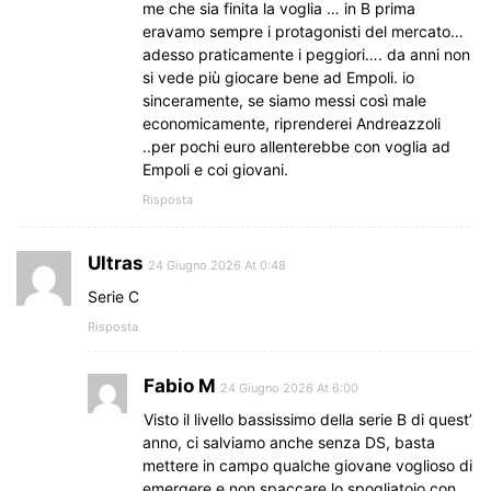
me che sia finita la voglia … in B prima
eravamo sempre i protagonisti del mercato…
adesso praticamente i peggiori…. da anni non
si vede più giocare bene ad Empoli. io
sinceramente, se siamo messi così male
economicamente, riprenderei Andreazzoli
..per pochi euro allenterebbe con voglia ad
Empoli e coi giovani.
Risposta
Ultras
24 Giugno 2026 At 0:48
Serie C
Risposta
Fabio M
24 Giugno 2026 At 6:00
Visto il livello bassissimo della serie B di quest’
anno, ci salviamo anche senza DS, basta
mettere in campo qualche giovane voglioso di
emergere e non spaccare lo spogliatoio con