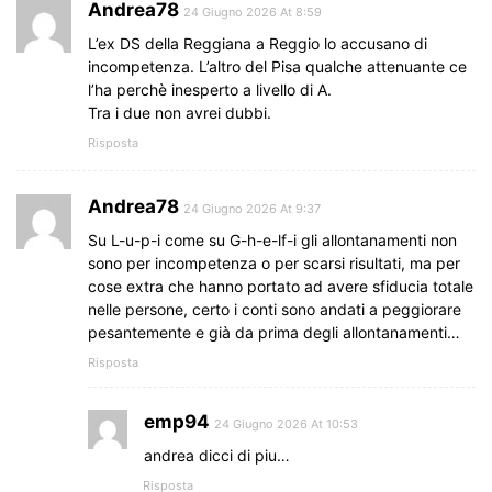
Andrea78
24 Giugno 2026 At 8:59
L’ex DS della Reggiana a Reggio lo accusano di
incompetenza. L’altro del Pisa qualche attenuante ce
l’ha perchè inesperto a livello di A.
Tra i due non avrei dubbi.
Risposta
Andrea78
24 Giugno 2026 At 9:37
Su L-u-p-i come su G-h-e-lf-i gli allontanamenti non
sono per incompetenza o per scarsi risultati, ma per
cose extra che hanno portato ad avere sfiducia totale
nelle persone, certo i conti sono andati a peggiorare
pesantemente e già da prima degli allontanamenti…
Risposta
emp94
24 Giugno 2026 At 10:53
andrea dicci di piu…
Risposta