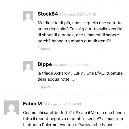
Stock84
24 Giugno 2026 At 11:16
Ma dicci te di più, non sei quello che sa tutto
prima degli altri? Te sai già tutto sulla vendita
di shpendi e popov, che ti manca di sapere
perchè hanno tro.mbato due dirigenti?!
Risposta
Dippe
24 Giugno 2026 At 11:27
la triade Akkardy , LuPy , Ghe Lfy…..tubature
della acqua rotte….
Risposta
Fabio M
24 Giugno 2026 At 14:06
Gnamo chi sarebbe forte? il Pisa e il Verona che hanno
fatto il record negativo di punti in serie A? al massimo
ti abbono Palermo, Avellino e Padova che hanno