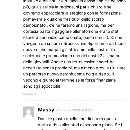
intuitive e brillanti. Se di dindi in cassa non c’è ne sono
più, qualsiasi sia la ragione, si parla chiaro e se
dovremo approcciare la stagione con la formazione
primavera e qualche “residuo” dello scorso
campionato.. c’è ne faremo una ragione, ma per
cortesia basta ingaggiare allenatori che erano stati
esonerati ad inizio campionato, basta con i D. S. che
vengono da sonore retrocessioni. Ripartiamo da facce
nuove e che magari già abbiamo nelle nostre fila
societarie e promuoviamo uno dei nostri 2 allenatori
delle giovanili. Anche una retrocessione sarebbe
accettata senza problemi, ma almeno provi a riiniziare
un percorso nuovo perchè come ho già detto.. il
vecchio è giunto al termine se le forze finanziarie
sono agli sgoccioli!!
Risposta
Massy
24 Giugno 2026 At 9:25
Daniele giusto quello che dici però questo
porta a ds o allenatori di secondo piano. Se i