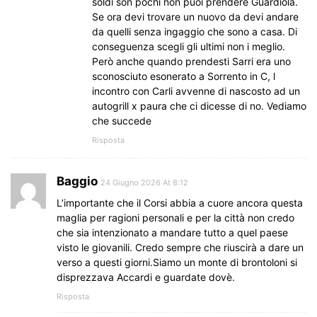
soldi son pochi non puoi prendere Guardiola.
Se ora devi trovare un nuovo da devi andare
da quelli senza ingaggio che sono a casa. Di
conseguenza scegli gli ultimi non i meglio.
Però anche quando prendesti Sarri era uno
sconosciuto esonerato a Sorrento in C, l
incontro con Carli avvenne di nascosto ad un
autogrill x paura che ci dicesse di no. Vediamo
che succede
Risposta
Baggio
24 Giugno 2026 At 8:12
L’importante che il Corsi abbia a cuore ancora questa
maglia per ragioni personali e per la città non credo
che sia intenzionato a mandare tutto a quel paese
visto le giovanili. Credo sempre che riuscirà a dare un
verso a questi giorni.Siamo un monte di brontoloni si
disprezzava Accardi e guardate dovè.
Risposta