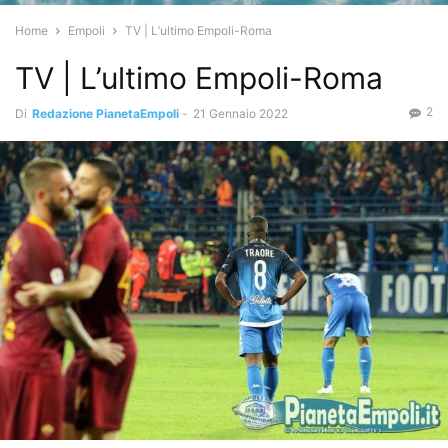
Home
Empoli
TV | L’ultimo Empoli-Roma
TV | L’ultimo Empoli-Roma
2
Di
Redazione PianetaEmpoli
-
21 Gennaio 2022