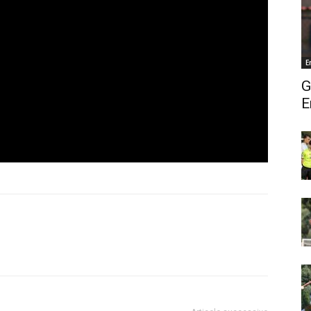
E
G
E