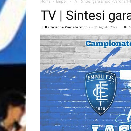
Home
Empoli
TV | Sintesi gara Empoli-Verona 1-
TV | Sintesi ga
Di
Redazione PianetaEmpoli
-
31 Agosto 2022
6