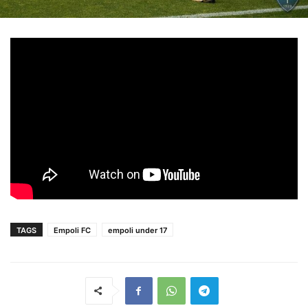
TAGS
Empoli FC
empoli under 17